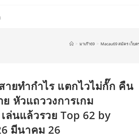
ด
>
มาเก๊า69
>
Macau69 สมัคร เว็บตร
สายทำกำไร แตกไวไม่กั๊ก คืน
าย หัวแถววงการเกม
 เล่นแล้วรวย Top 62 by
6 มีนาคม 26