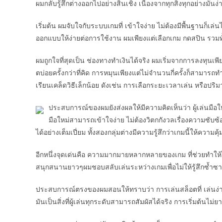
ผมกลับรู้สึกต่างออกไปอย่างสิ้นเชิง เนื่องจากทุกสิ่งทุกอย่างมันง่
เริ่มต้น ผมจับใจกับระบบเกมที่ เข้าใจง่าย ไม่ต้องมีพื้นฐานก
ออกแบบให้ง่ายต่อการใช้งาน ผมเพียงแต่เลือกเกม กดสปิน รวมทั
ผมถูกใจที่สุดเป็น ช่องทางทำเงินได้จริง ผมเริ่มจากการลงทุนเพ
ตบ่อยครั้งกว่าที่คิด การหมุนเพียงแต่ไม่จำนวนกี่ครั้งก็สามารถ
เรียนเคล็ดวิธีเล็กน้อย ดังเช่น การเลือกระยะเวลาเล่น หรือปริ
ประสบการณ์ของผมยังส่งผลให้มีความคิดเห็นว่า ผู้เล่นมือให
มือใหม่สามารถเข้าใจง่าย ไม่ต้องวิตกกังวลเรื่องความซับซ
ได้อย่างเต็มเปี่ยม ทั้งสองกลุ่มต่างมีความรู้สึกว่าเกมนี้ให้ควา
อีกหนึ่งจุดเด่นคือ ความมากมายหลากหลายของเกม ที่ช่วยทำให้ไม่รู้
สนุกสนานยาวๆผมชอบสลับเล่นระหว่างเกมเพื่อไม่ให้รู้สึกซ้ำซาก
ประสบการณ์ตรงของผมสอนให้ทราบว่า การเล่นสล็อตที่ เล่นง่าย
มันเป็นสิ่งที่ผู้เล่นทุกระดับสามารถสัมผัสได้จริง การเริ่มต้นไม่ย