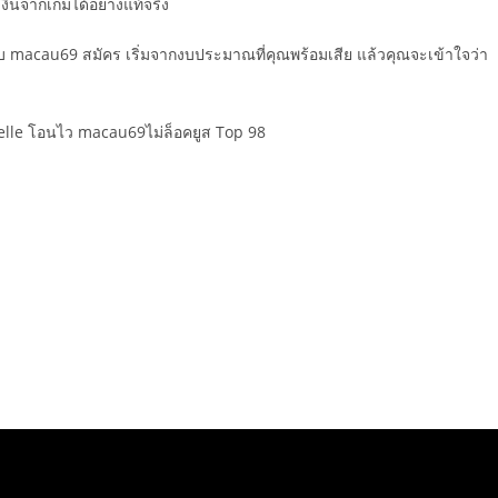
ินจากเกมได้อย่างแท้จริง
อบ macau69 สมัคร เริ่มจากงบประมาณที่คุณพร้อมเสีย แล้วคุณจะเข้าใจว่า
lle โอนไว macau69ไม่ล็อคยูส Top 98