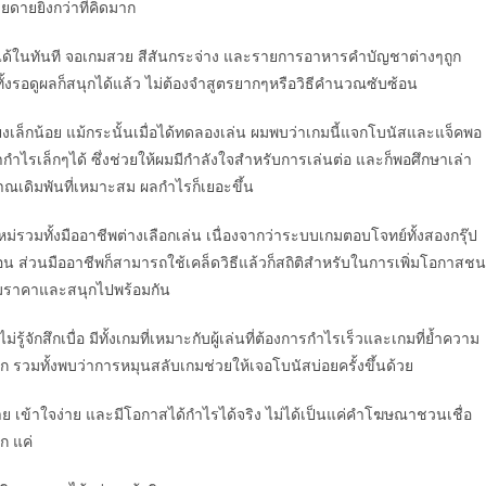
ายดายยิ่งกว่าที่คิดมาก
็เล่นได้ในทันที จอเกมสวย สีสันกระจ่าง และรายการอาหารคำบัญชาต่างๆถูก
้งรอดูผลก็สนุกได้แล้ว ไม่ต้องจำสูตรยากๆหรือวิธีคำนวณซับซ้อน
ียงเล็กน้อย แม้กระนั้นเมื่อได้ทดลองเล่น ผมพบว่าเกมนี้แจกโบนัสและแจ็คพอ
ทำกำไรเล็กๆได้ ซึ่งช่วยให้ผมมีกำลังใจสำหรับการเล่นต่อ และก็พอศึกษาเล่า
มาณเดิมพันที่เหมาะสม ผลกำไรก็เยอะขึ้น
ม่รวมทั้งมืออาชีพต่างเลือกเล่น เนื่องจากว่าระบบเกมตอบโจทย์ทั้งสองกรุ๊ป
้อน ส่วนมืออาชีพก็สามารถใช้เคล็ดวิธีแล้วก็สถิติสำหรับในการเพิ่มโอกาสช
มคุ้มราคาและสนุกไปพร้อมกัน
จักสึกเบื่อ มีทั้งเกมที่เหมาะกับผู้เล่นที่ต้องการกำไรเร็วและเกมที่ย้ำความ
 รวมทั้งพบว่าการหมุนสลับเกมช่วยให้เจอโบนัสบ่อยครั้งขึ้นด้วย
 เข้าใจง่าย และมีโอกาสได้กำไรได้จริง ไม่ได้เป็นแค่คำโฆษณาชวนเชื่อ
าก แค่