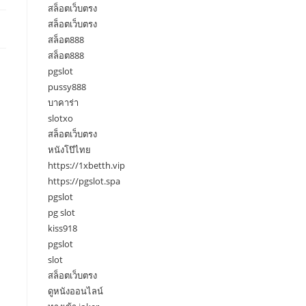
สล็อตเว็บตรง
สล็อตเว็บตรง
สล็อต888
สล็อต888
pgslot
pussy888
บาคาร่า
slotxo
สล็อตเว็บตรง
หนังโป๊ไทย
https://1xbetth.vip
https://pgslot.spa
pgslot
pg slot
kiss918
pgslot
slot
สล็อตเว็บตรง
ดูหนังออนไลน์