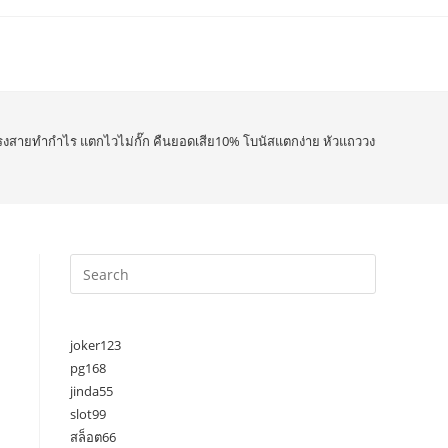
งสายทำกำไร แตกไวไม่กั๊ก คืนยอดเสีย10% โบนัสแตกง่าย หัวแถววงการเกม macau6
joker123
pg168
jinda55
slot99
สล็อต66