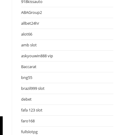
918kissauto
ABAGroup2
allbet24hr
alot66
amb slot
askyouwin888 vip
Baccarat
bng55
brazil999 slot
debet
fafa 123 slot
faro168
fullslotpg