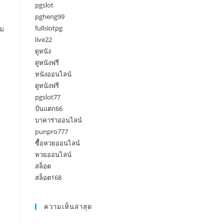
pgslot
pgheng99
fullslotpg
กม
live22
ดูหนัง
ดูหนังฟรี
หนังออนไลน์
ดูหนังฟรี
pgslot77
ปั่นแตก66
บาคาร่าออนไลน์
punpro777
ซื้อหวยออนไลน์
หวยออนไลน์
สล็อต
สล็อต168
ความเห็นล่าสุด