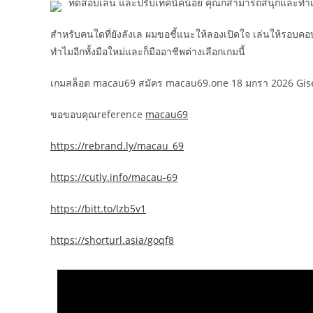
ทดสอบเล่น และปรับเทคนิคน้อย คุณก็สามารถสนุกและทำเง
สำหรับคนใดที่ยังลังเล ผมขอชี้แนะให้ลองเปิดใจ เล่นให้รอบค
ทำไมอีกทั้งมือใหม่และก็มืออาชีพต่างเลือกเกมนี้
เกมสล็อต macau69 สมัคร macau69.one 18 มกรา 2026 Gise
ขอขอบคุณreference
macau69
https://rebrand.ly/macau_69
https://cutly.info/macau-69
https://bitt.to/lzb5v1
https://shorturl.asia/goqf8