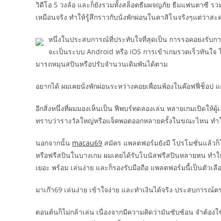
วิดีโอ 5 วงล้อ และก็ยังรวมทั้งสล็อตธีมผจญภัย ธีมแฟนตาซี รว
เหมือนจริง ทำให้รู้สึกราวกับนั่งพักผ่อนในคาสิโนจริงๆแต่ว่าส
หนึ่งในประสบการณ์ที่ประทับใจที่สุดเป็น การรอคอยงรับก
จะเป็นระบบ Android หรือ iOS การเข้าเกมรวดเร็วทันใจ โห
มารถหมุนสปินหรือปรับจำนวนเดิมพันได้ตาม
อยากได้ ผมเคยนั่งพักผ่อนระหว่างคอยเพื่อนพ้องในค๊อฟฟี่ช็อป แ
อีกสิ่งหนึ่งที่ผมมองเห็นเป็น ฟีพบร์ทดลองเล่น หลายเกมเปิดให้ผู้
ทราบว่ารางวัลใหญ่หรือแจ็คพอตออกหลายครั้งในขณะไหน ทำให
นอกจากนั้น
macau69
สมัคร แพลตฟอร์มยังมี โปรโมชั่นแล้วก็โ
หรือฟรีสปินในบางเกม ผมเคยได้รับโบนัสฟรีสปินหลายหน ทำให้กา
เยอะ พร้อม เล่นง่าย และก็รองรับมือถือ แพลตฟอร์มนี้เป็นตัวเล
มาเก๊า69 เล่นง่าย เข้าใจง่าย และทำเงินได้จริง ประสบการณ์ตรงท
ตอนต้นก็ไม่กล้าเล่น เนื่องจากมีความคิดว่ามันซับซ้อน จำต้