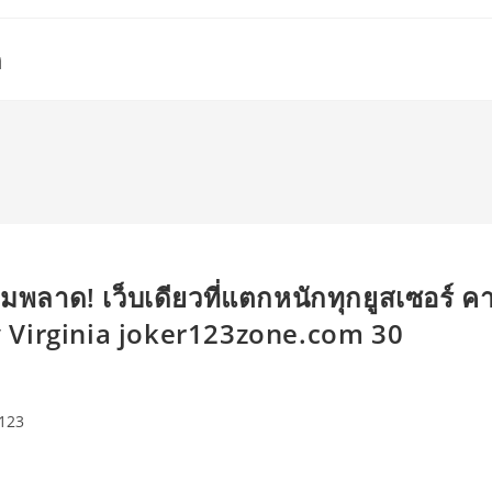
ด
มพลาด! เว็บเดียวที่แตกหนักทุกยูสเซอร์ ค
 by Virginia joker123zone.com 30
์123