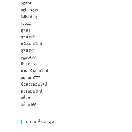
pgslot
pgheng99
fullslotpg
live22
ดูหนัง
ดูหนังฟรี
หนังออนไลน์
ดูหนังฟรี
pgslot77
ปั่นแตก66
บาคาร่าออนไลน์
punpro777
ซื้อหวยออนไลน์
หวยออนไลน์
สล็อต
สล็อต168
ความเห็นล่าสุด