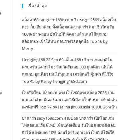
เรื่องล่าสุด
ง
สล็อต168 tangtem168e.com 7 กรกฎา 2569 สล็อตเว็บ
ตรง เว็บเดียวครบ ทั้งสล็อตและบาคาร่า สมาชิกใหม่รับ
100% ฝาก-ถอน อัตโนมัติ คัดมาแล้ว เล่นได้ทุกเกม
สล็อต168 เข้าให้ทัน ก่อนรางวัลหลุดมือ Top 16 by
Merry
Hengjing168 22 Sep 69 สล็อต168 บริการเกมคาสิโน
ครบครัน 24 ชั่วโมง วันเกิดรับเลย 300 ยูสเดียว เล่นได้
ทุกเกม ยูสเดียว เล่นได้ทุกเกม เครดิตฟรี คุ้มค่า ที่ไว้ใจ
Top 45 by Kelley hengjing168d.com
เว็บเปิดใหม่ สล็อตเว็บตรง เว็บไซต์ตรง สล็อต 2026 รวม
ิน
เกมแตกง่าย ฟีเจอร์เด่น และวิธีเลือกเว็บที่เหมาะกับผู้เล่น
เครดิตฟรี Top 77 by Halina Jin888.asia 10 JUL 26 พนัน
บาคาร่า sexy168c.com 4 JUL 69 บาคาร่า เปิดโลกเกม
ไพ่สดแบบเรียลไทม์ เซียนตัดเซียน รับโบนัส 30%ยิ่งเล่น
ยิ่งได้ แคชแบค 10% ถอนได้จริงทุกเวลา เว็บดี มีโต๊ะให้
เลือกเยอะ sexy168 สมัครปุ๊บ รับโปรปั๊บ Top 29 by