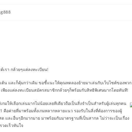
ng888
ซต์เรา กล้วยๆแค่ลงทะเบียน!
ต้น และก็คุ้มกว่าเดิม ขอชี้แนะให้คุณทดลองย้ายมาเล่นกับเว็บไซต์ของพวก
 เพียงแค่ลงทะเบียนสมัครสมาชิกกล้วยๆก็พร้อมรับสิทธิพิเศษมากโดยทันที!
เกมให้เลือกเล่นมากไม่น้อยเลยทีเดียวถือเป็นสิ่งจำเป็นสำหรับผู้เล่นทุกคน
น 1 คือค่ายที่มาพร้อมทั้งเกมหลากหลายแนว รองรับในสิ่งที่ต้องการของผู้
สด และอื่นๆอีกมากมาย มาพร้อมกับมาตรฐานที่เป็นสากล ไม่ว่าจะเป็นเรื่อง
รวดเร็วทันใจ