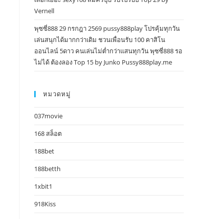
Vernell
พุซซี่888 29 กรกฎา 2569 pussy888play โปรคุ้มทุกวัน
เล่นสนุกได้มากกว่าเดิม ชวนเพื่อนรับ 100 คาสิโน
ออนไลน์ 5ดาว คนเล่นไม่ต่ำกว่าแสนทุกวัน พุซซี่888 รอ
ไม่ได้ ต้องลอง Top 15 by Junko Pussy888play.me
หมวดหมู่
037movie
168 สล็อต
188bet
188betth
1xbit1
918Kiss