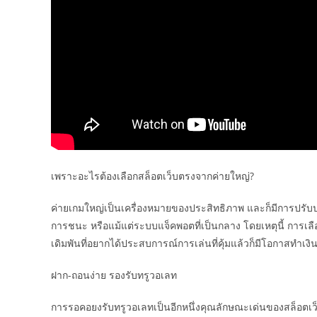
เพราะอะไรต้องเลือกสล็อตเว็บตรงจากค่ายใหญ่?
ค่ายเกมใหญ่เป็นเครื่องหมายของประสิทธิภาพ และก็มีการปรับปร
การชนะ หรือแม้แต่ระบบแจ็คพอตที่เป็นกลาง โดยเหตุนี้ การเลือก
เดิมพันที่อยากได้ประสบการณ์การเล่นที่คุ้มแล้วก็มีโอกาสทำเงิน
ฝาก-ถอนง่าย รองรับทรูวอเลท
การรอคอยงรับทรูวอเลทเป็นอีกหนึ่งคุณลักษณะเด่นของสล็อตเว็บ