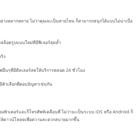
นอย่างหลากหลาย ไม่ว่าคุณจะเป็นสายไหน ก็สามารถสนุกได้แบบไม่น่าเบื่อ
ล็อตรูปแบบใหม่ที่มีฟีเจอร์สุดล้ำ
ริง
่อื่นๆที่มีดีลเลอร์สดให้บริการตลอด 24 ชั่วโมง
มีตัวเลือกที่ตอบปัญหาเช่นกัน
พิวเตอร์และก็โทรศัพท์เคลื่อนที่ ไม่ว่าจะเป็นระบบ iOS หรือ Android ก็
ันให้ดาวน์โหลดเพื่อความสะดวกสบายมากขึ้น