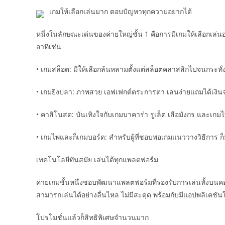
เกมให้เลือกเล่นมาก ตอบปัญหาทุกความอยากได้
หนึ่งในลักษณะเด่นของค่ายใหญ่ชั้น 1 คือการมีเกมให้เลือกเล่
อาทิเช่น
• เกมสล็อต: มีให้เลือกล้นหลามตั้งแต่สล็อตคลาสสิกไปจนกระทั่งส
• เกมยิงปลา: ภาพสวย เอฟเฟกต์ตระการตา เล่นง่ายแถมได้เงินจ
• คาสิโนสด: บันเทิงใจกับเกมบาคาร่า รูเล็ต เสือมังกร และเกมไพ
• เกมไพ่และก็เกมบอร์ด: สำหรับผู้ที่ชอบพอเกมแนววางวิธีการ ก็
เทคโนโลยีทันสมัย เล่นได้ทุกแพลตฟอร์ม
ค่ายเกมชั้นหนึ่งชอบพัฒนาแพลตฟอร์มที่รองรับการเล่นทั้งบนคอม
สามารถเล่นได้อย่างลื่นไหล ไม่มีสะดุด พร้อมกับมีแอปพลิเคช
โปรโมชั่นแล้วก็สิทธิพิเศษจำนวนมาก