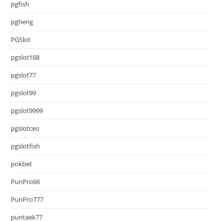
pgfish
pgheng
PGSlot
pgslot168
pgslot77
pgslot99
pgslot9999
pgslotceo
pgslotfish
pokbet
PunPro66
PunPro777
puntaek77