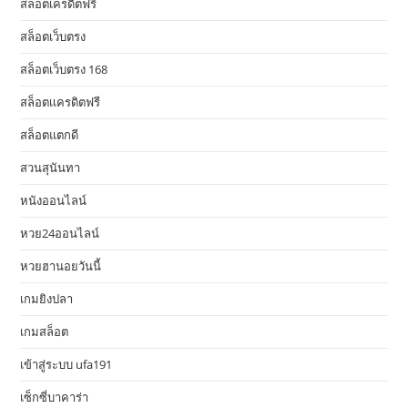
สล็อตเครดิตฟรี
สล็อตเว็บตรง
สล็อตเว็บตรง 168
สล็อตเเครดิตฟรี
สล็อตแตกดี
สวนสุนันทา
หนังออนไลน์
หวย24ออนไลน์
หวยฮานอยวันนี้
เกมยิงปลา
เกมสล็อต
เข้าสู่ระบบ ufa191
เซ็กซี่บาคาร่า