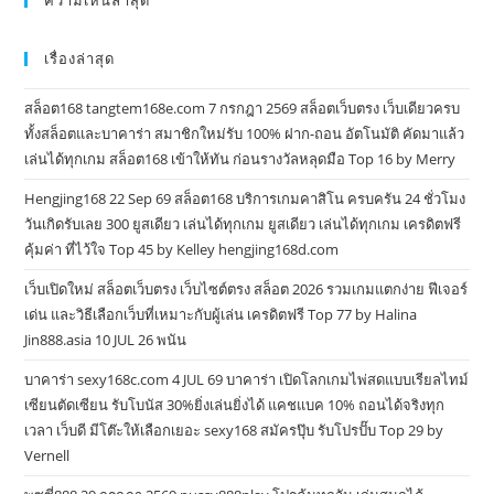
ความเห็นล่าสุด
เรื่องล่าสุด
สล็อต168 tangtem168e.com 7 กรกฎา 2569 สล็อตเว็บตรง เว็บเดียวครบ
ทั้งสล็อตและบาคาร่า สมาชิกใหม่รับ 100% ฝาก-ถอน อัตโนมัติ คัดมาแล้ว
เล่นได้ทุกเกม สล็อต168 เข้าให้ทัน ก่อนรางวัลหลุดมือ Top 16 by Merry
Hengjing168 22 Sep 69 สล็อต168 บริการเกมคาสิโน ครบครัน 24 ชั่วโมง
วันเกิดรับเลย 300 ยูสเดียว เล่นได้ทุกเกม ยูสเดียว เล่นได้ทุกเกม เครดิตฟรี
คุ้มค่า ที่ไว้ใจ Top 45 by Kelley hengjing168d.com
เว็บเปิดใหม่ สล็อตเว็บตรง เว็บไซต์ตรง สล็อต 2026 รวมเกมแตกง่าย ฟีเจอร์
เด่น และวิธีเลือกเว็บที่เหมาะกับผู้เล่น เครดิตฟรี Top 77 by Halina
Jin888.asia 10 JUL 26 พนัน
บาคาร่า sexy168c.com 4 JUL 69 บาคาร่า เปิดโลกเกมไพ่สดแบบเรียลไทม์
เซียนตัดเซียน รับโบนัส 30%ยิ่งเล่นยิ่งได้ แคชแบค 10% ถอนได้จริงทุก
เวลา เว็บดี มีโต๊ะให้เลือกเยอะ sexy168 สมัครปุ๊บ รับโปรปั๊บ Top 29 by
Vernell