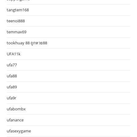
tangtem168
teenoi888
temmax69
tookhuay 88 ถูกหวย88
UFA11k
ufa77
ufa88
ufa89
ufa9r
ufabombx
ufanance
ufasexygame