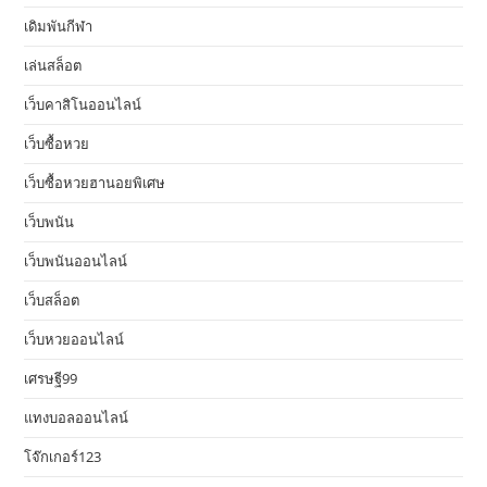
เดิมพันกีฬา
เล่นสล็อต
เว็บคาสิโนออนไลน์
เว็บซื้อหวย
เว็บซื้อหวยฮานอยพิเศษ
เว็บพนัน
เว็บพนันออนไลน์
เว็บสล็อต
เว็บหวยออนไลน์
เศรษฐี99
แทงบอลออนไลน์
โจ๊กเกอร์123