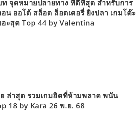
ท จุดหมายปลายทาง ที่ดีที่สุด สำหรับการ
อน ออโต้ สล็อต ล็อตเตอรี่ ยิงปลา เกมโต๊ะ
ยอะสุด Top 44 by Valentina
ล่าสุด รวมเกมฮิตที่ห้ามพลาด พนัน
op 18 by Kara 26 พ.ย. 68