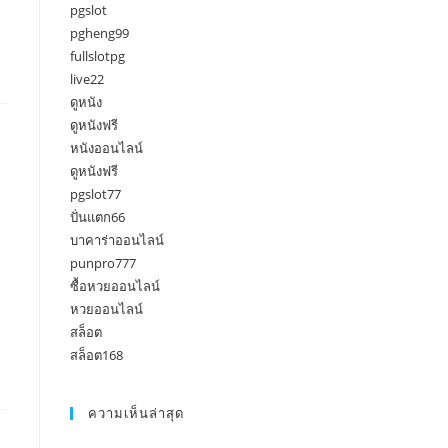
pgslot
pgheng99
fullslotpg
live22
ดูหนัง
ดูหนังฟรี
หนังออนไลน์
ดูหนังฟรี
pgslot77
ปั่นแตก66
บาคาร่าออนไลน์
punpro777
ซื้อหวยออนไลน์
หวยออนไลน์
สล็อต
สล็อต168
ความเห็นล่าสุด