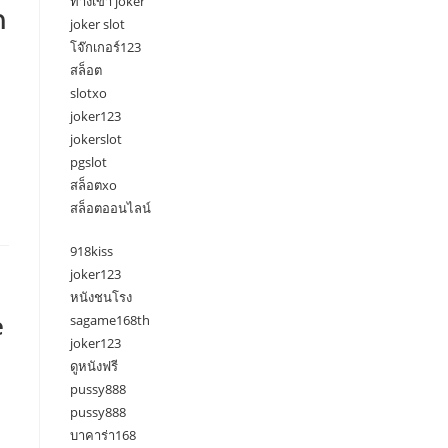
ทางเข้า joker
ก
joker slot
โจ๊กเกอร์123
สล็อต
slotxo
joker123
jokerslot
pgslot
สล็อตxo
สล็อตออนไลน์
918kiss
joker123
หนังชนโรง
e
sagame168th
joker123
ดูหนังฟรี
pussy888
pussy888
บาคาร่า168