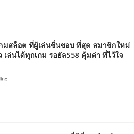
ล็อต ที่ผู้เล่นชื่นชอบ ที่สุด สมาชิกใหม่
เล่นได้ทุกเกม รอยัล558 คุ้มค่า ที่ไว้ใจ
line