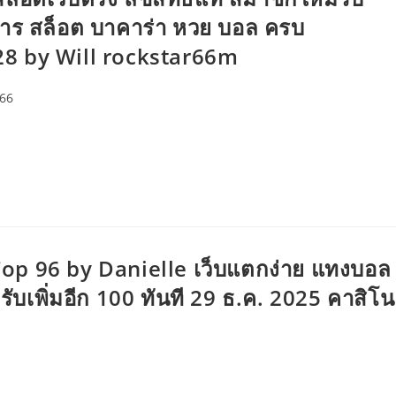
ร สล็อต บาคาร่า หวย บอล ครบ
8 by Will rockstar66m
r66
 Top 96 by Danielle เว็บแตกง่าย แทงบอล
 รับเพิ่มอีก 100 ทันที 29 ธ.ค. 2025 คาสิโน