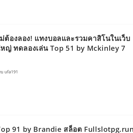
หม่ต้องลอง! แทงบอลและรวมคาสิโนในเว็บ
็บใหญ่ ทดลองเล่น Top 51 by Mckinley 7
ะบบ ufa191
ี Top 91 by Brandie สล็อต Fullslotpg.ru