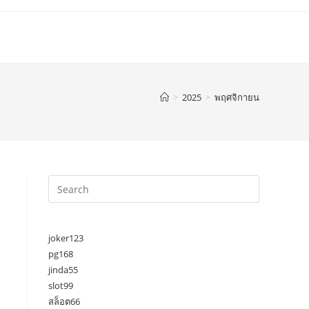
>
2025
>
พฤศจิกายน
joker123
pg168
jinda55
slot99
สล็อต66