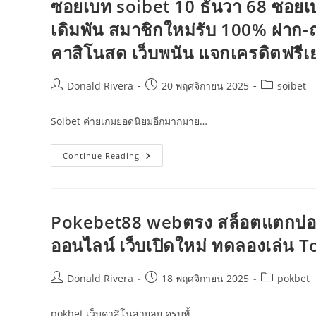
เศษ
ซอยเบท soibet 10 ธันวา 68 ซอยเบ
ที่
Top
ผู้
97
เดิมพัน สมาชิกใหม่รับ 100% ฝาก-ถ
เล่น
By
ชื่น
Susanne
คาสิโนสด เว็บพนัน แจกเครดิตฟรีเ
ชอบ
Monkey789
ที่สุด
สมาชิก
ใหม่
Post
Post
Post
Donald Rivera
20 พฤศจิกายน 2025
soibet
รับ
100%
author:
published:
category:
ฝาก-
ถอน
Soibet ค่ายเกมยอดนิยมอีกมากมาย…
รวดเร็ว
ยู
ส
ซอย
Continue Reading
เดียว
เบท
เล่น
Soibet
ได้
10
ทุก
ธันวา
เกม
68
รอยัล558
ซอย
คุ้ม
Pokebet88 webตรง สล็อตแตกบ่อย 
เบท
ค่า
จุด
ที่
ออนไลน์ เว็บเปิดใหม่ ทดลองเล่น T
หมาย
ไว้ใจ
ปลาย
Top
ทาง
14
ที่
By
Post
Post
Post
Donald Rivera
18 พฤศจิกายน 2025
pokbet
ดี
Herman
author:
published:
category:
ที่สุด
Royal558
สำหรับ
pokbet เว็บคาสิโนสายลุย ครบทั้…
การ