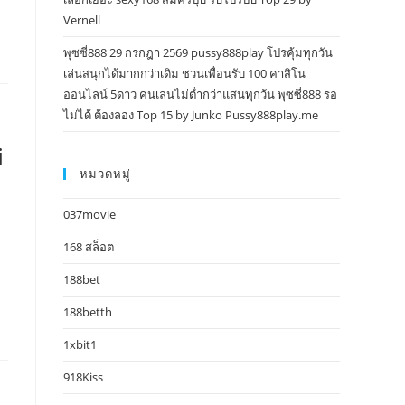
Vernell
พุซซี่888 29 กรกฎา 2569 pussy888play โปรคุ้มทุกวัน
เล่นสนุกได้มากกว่าเดิม ชวนเพื่อนรับ 100 คาสิโน
ออนไลน์ 5ดาว คนเล่นไม่ต่ำกว่าแสนทุกวัน พุซซี่888 รอ
ไม่ได้ ต้องลอง Top 15 by Junko Pussy888play.me
i
หมวดหมู่
037movie
168 สล็อต
188bet
188betth
1xbit1
918Kiss