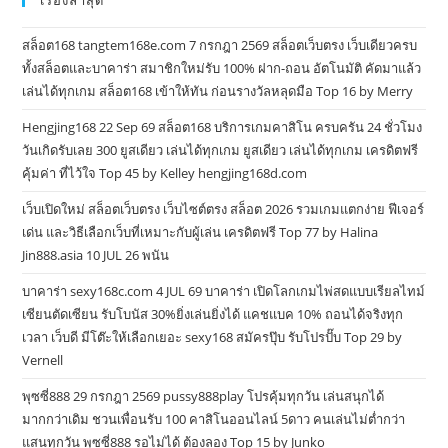
เรื่องล่าสุด
สล็อต168 tangtem168e.com 7 กรกฎา 2569 สล็อตเว็บตรง เว็บเดียวครบ
ทั้งสล็อตและบาคาร่า สมาชิกใหม่รับ 100% ฝาก-ถอน อัตโนมัติ คัดมาแล้ว
เล่นได้ทุกเกม สล็อต168 เข้าให้ทัน ก่อนรางวัลหลุดมือ Top 16 by Merry
Hengjing168 22 Sep 69 สล็อต168 บริการเกมคาสิโน ครบครัน 24 ชั่วโมง
วันเกิดรับเลย 300 ยูสเดียว เล่นได้ทุกเกม ยูสเดียว เล่นได้ทุกเกม เครดิตฟรี
คุ้มค่า ที่ไว้ใจ Top 45 by Kelley hengjing168d.com
เว็บเปิดใหม่ สล็อตเว็บตรง เว็บไซต์ตรง สล็อต 2026 รวมเกมแตกง่าย ฟีเจอร์
เด่น และวิธีเลือกเว็บที่เหมาะกับผู้เล่น เครดิตฟรี Top 77 by Halina
Jin888.asia 10 JUL 26 พนัน
บาคาร่า sexy168c.com 4 JUL 69 บาคาร่า เปิดโลกเกมไพ่สดแบบเรียลไทม์
เซียนตัดเซียน รับโบนัส 30%ยิ่งเล่นยิ่งได้ แคชแบค 10% ถอนได้จริงทุก
เวลา เว็บดี มีโต๊ะให้เลือกเยอะ sexy168 สมัครปุ๊บ รับโปรปั๊บ Top 29 by
Vernell
พุซซี่888 29 กรกฎา 2569 pussy888play โปรคุ้มทุกวัน เล่นสนุกได้
มากกว่าเดิม ชวนเพื่อนรับ 100 คาสิโนออนไลน์ 5ดาว คนเล่นไม่ต่ำกว่า
แสนทุกวัน พุซซี่888 รอไม่ได้ ต้องลอง Top 15 by Junko