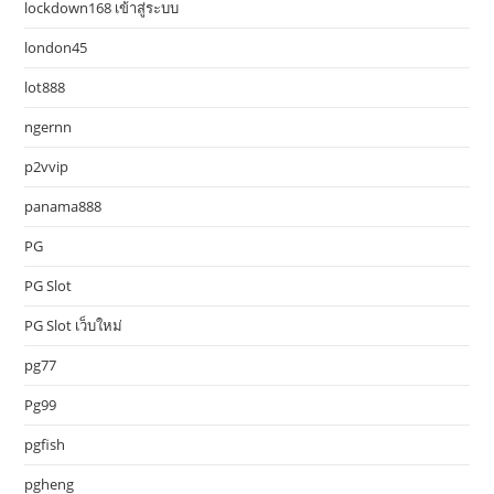
lockdown168 เข้าสู่ระบบ
london45
lot888
ngernn
p2vvip
panama888
PG
PG Slot
PG Slot เว็บใหม่
pg77
Pg99
pgfish
pgheng