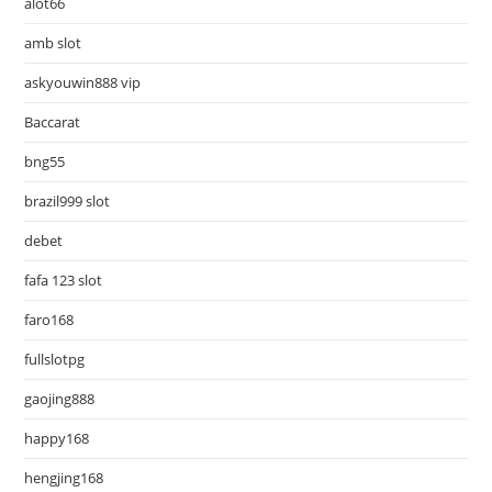
alot66
amb slot
askyouwin888 vip
Baccarat
bng55
brazil999 slot
debet
fafa 123 slot
faro168
fullslotpg
gaojing888
happy168
hengjing168