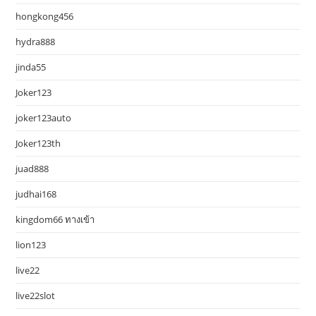
hongkong456
hydra888
jinda55
Joker123
joker123auto
Joker123th
juad888
judhai168
kingdom66 ทางเข้า
lion123
live22
live22slot