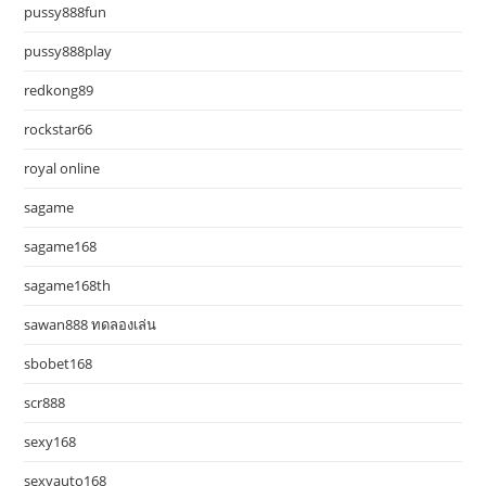
pussy888fun
pussy888play
redkong89
rockstar66
royal online
sagame
sagame168
sagame168th
sawan888 ทดลองเล่น
sbobet168
scr888
sexy168
sexyauto168