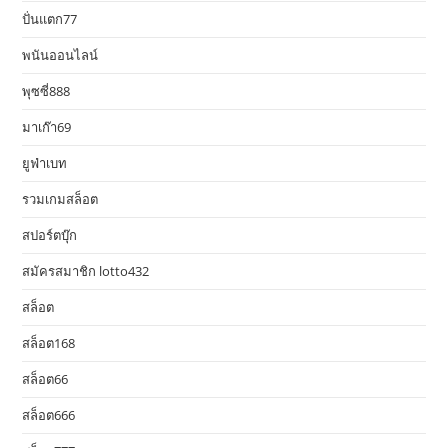
ปั่นแตก77
พนันออนไลน์
พุซซี่888
มาเก๊า69
ยูฟ่าเบท
รวมเกมสล็อต
สปอร์ตบุ๊ก
สมัครสมาชิก lotto432
สล็อต
สล็อต168
สล็อต66
สล็อต666