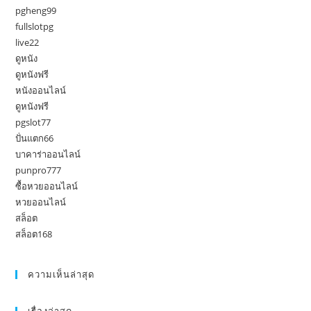
pgheng99
fullslotpg
live22
ดูหนัง
ดูหนังฟรี
หนังออนไลน์
ดูหนังฟรี
pgslot77
ปั่นแตก66
บาคาร่าออนไลน์
punpro777
ซื้อหวยออนไลน์
หวยออนไลน์
สล็อต
สล็อต168
ความเห็นล่าสุด