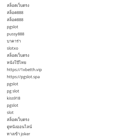
โต้
สล็อตเว็บตรง
เงิน
เข้า
สล็อต888
ทันที
สล็อต888
ลุ้น
รับ
pgslot
แจ็ค
พอต
pussy888
เหยียบ
บาคาร่า
ล้าน
ทุก
slotxo
วัน
Pgslot
สล็อตเว็บตรง
แจก
หนังโป๊ไทย
เครดิต
ฟรี
https://1xbetth.vip
สูง
ถึง
https://pgslot.spa
วัน
pgslot
ละ
แสน!
pg slot
Top
kiss918
71
By
pgslot
Neil
Pgslots.run
slot
สล็อตเว็บตรง
ดูหนังออนไลน์
ทางเข้า joker