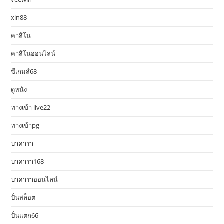
xin88
คาสิโน
คาสิโนออนไลน์
ซีเกมส์68
ดูหนัง
ทางเข้า live22
ทางเข้าpg
บาคาร่า
บาคาร่า168
บาคาร่าออนไลน์
ปั่นสล็อต
ปั่นแตก66