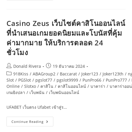
16
มีนาคม
2025
918kiss
Website
Casino Zeus เว็บไซต์คาสิโนออนไลน์
ตรง
เล่น
ที่นำเสนอเกมยอดนิยมและโบนัสที่คุ้ม
สล็อต
มือ
ค่ามากมาย ให้บริการตลอด 24
ถือ
รองรับ
ทุก
ชั่วโมง
ระบบ
IOS
และ
Android
Post
Post
Donald Rivera
19 ธันวาคม 2024
คา
author:
published:
Post
918Kiss
/
ABAGroup2
สิ
/
Baccarat
/
Joker123
/
Joker123th
/
n
โน
category:
Slot
/
PGSlot
/
pgslot77
/
pgslot9999
/
PunPro66
/
PunPro777
/
ออนไลน์
Online
/
Slotxo
/
คาสิโน
เว็บ
/
คาสิโนออนไลน์
/
บาคาร่า
/
บาคาร่าออน
แม่
เกมยิงปลา
/
เว็บพนัน
/
เว็บพนันออนไลน์
918kiss
ทดลอง
เล่น
Top
UFABET เว็บตรง Ufabet เข้าสู่ร…
36
By
Eunice
Casino
Continue Reading
Zeus
เว็บไซต์