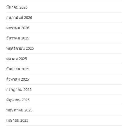
มีนาคม 2026
กุมภาพันธ์ 2026
มกราคม 2026
ธันวาคม 2025
พฤศจิกายน 2025
ตุลาคม 2025
กันยายน 2025
สิงหาคม 2025
กรกฎาคม 2025
มิถุนายน 2025
พฤษภาคม 2025
เมษายน 2025