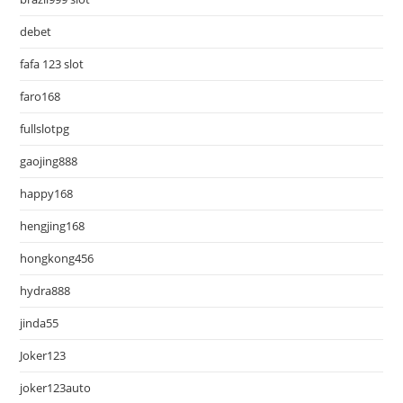
debet
fafa 123 slot
faro168
fullslotpg
gaojing888
happy168
hengjing168
hongkong456
hydra888
jinda55
Joker123
joker123auto