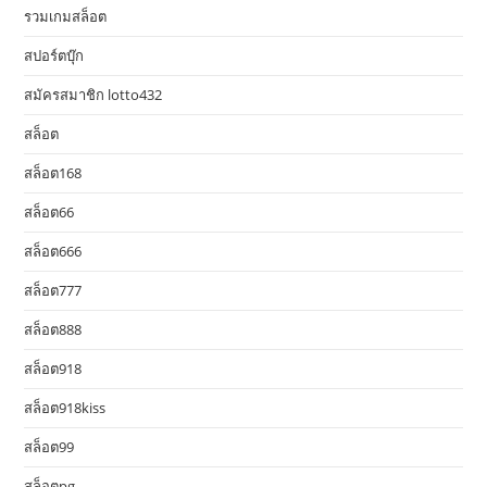
รวมเกมสล็อต
สปอร์ตบุ๊ก
สมัครสมาชิก lotto432
สล็อต
สล็อต168
สล็อต66
สล็อต666
สล็อต777
สล็อต888
สล็อต918
สล็อต918kiss
สล็อต99
สล็อตpg