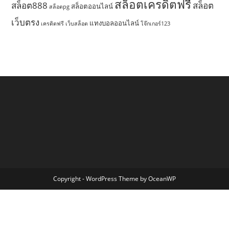
สล็อตเครดิตฟรี
สล็อต888
สล็อต
สล็อตออนไลน์
สล็อตpg
เว็บตรง
แทงบอลออนไลน์
เครดิตฟรี
เว็บสล็อต
โจ๊กเกอร์123
Copyright - WordPress Theme by OceanWP