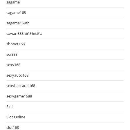
sagame
sagame168
sagame168th
sawan888 ทดลองเล่น
sbobet168
scr888
sexy168
sexyauto168
sexybaccarat168
sexygame1688
Slot
Slot Online
slot168