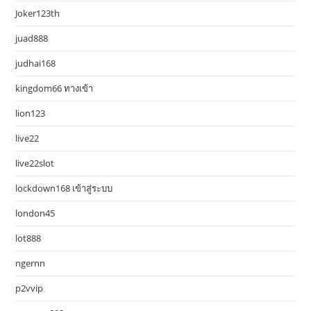
Joker123th
juad888
judhai168
kingdom66 ทางเข้า
lion123
live22
live22slot
lockdown168 เข้าสู่ระบบ
london45
lot888
ngernn
p2vvip