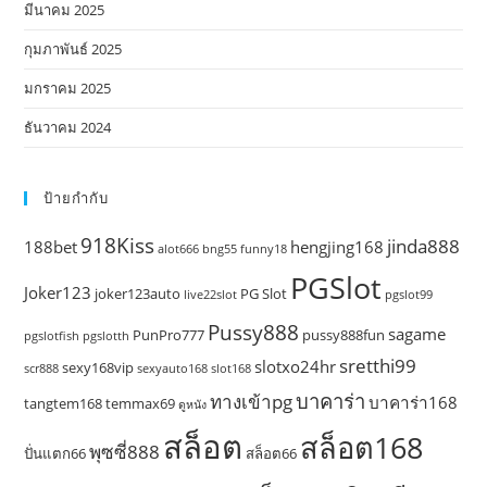
มีนาคม 2025
กุมภาพันธ์ 2025
มกราคม 2025
ธันวาคม 2024
ป้ายกำกับ
918Kiss
jinda888
188bet
hengjing168
alot666
bng55
funny18
PGSlot
Joker123
joker123auto
PG Slot
live22slot
pgslot99
Pussy888
sagame
PunPro777
pussy888fun
pgslotfish
pgslotth
sretthi99
slotxo24hr
sexy168vip
scr888
sexyauto168
slot168
บาคาร่า
ทางเข้าpg
บาคาร่า168
tangtem168
temmax69
ดูหนัง
สล็อต
สล็อต168
พุซซี่888
ปั่นแตก66
สล็อต66