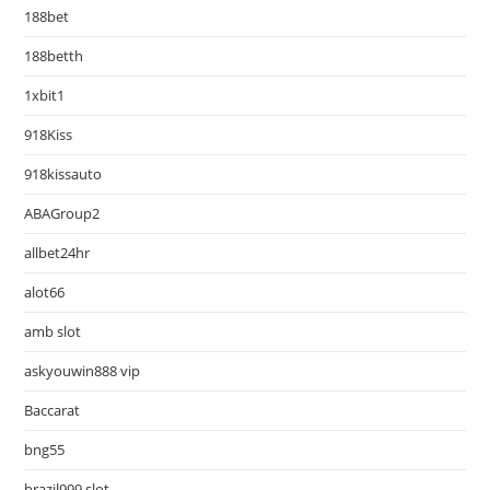
188bet
188betth
1xbit1
918Kiss
918kissauto
ABAGroup2
allbet24hr
alot66
amb slot
askyouwin888 vip
Baccarat
bng55
brazil999 slot