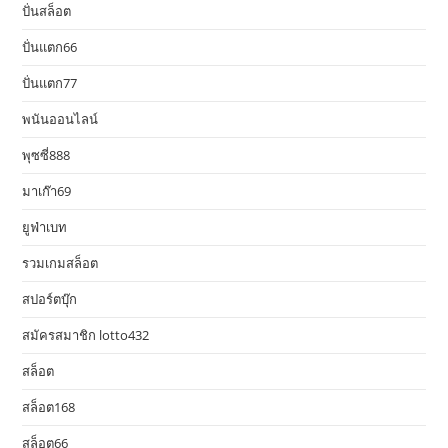
ปั่นสล็อต
ปั่นแตก66
ปั่นแตก77
พนันออนไลน์
พุซซี่888
มาเก๊า69
ยูฟ่าเบท
รวมเกมสล็อต
สปอร์ตบุ๊ก
สมัครสมาชิก lotto432
สล็อต
สล็อต168
สล็อต66