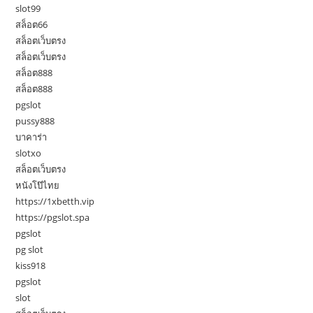
ค่า
slot99
มากมาย
ให้
สล็อต66
บริการ
สล็อตเว็บตรง
ตลอด
24
สล็อตเว็บตรง
ชั่วโมง
สล็อต888
สล็อต888
pgslot
pussy888
บาคาร่า
slotxo
สล็อตเว็บตรง
หนังโป๊ไทย
https://1xbetth.vip
https://pgslot.spa
pgslot
pg slot
kiss918
pgslot
slot