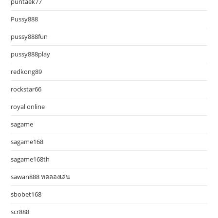
puntaek77
Pussy888
pussy888fun
pussy888play
redkong89
rockstar66
royal online
sagame
sagame168
sagame168th
sawan888 ทดลองเล่น
sbobet168
scr888