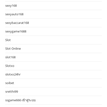
sexy168
sexyauto168
sexybaccarat168
sexygame1688
Slot
Slot Online
slot168
Slotxo
slotxo24hr
soibet
sretthi99
ssgame666 เข้าสู่ระบบ