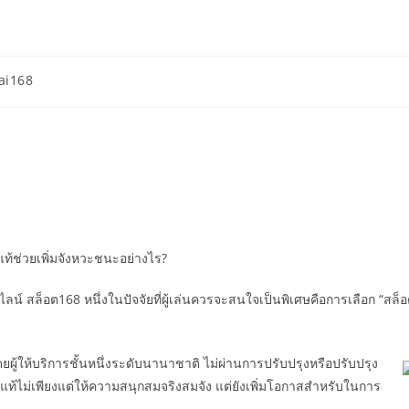
ai168
:
้ช่วยเพิ่มจังหวะชนะอย่างไร?
ลน์ สล็อต168 หนึ่งในปัจจัยที่ผู้เล่นควรจะสนใจเป็นพิเศษคือการเลือก “สล็
โดยผู้ให้บริการชั้นหนึ่งระดับนานาชาติ ไม่ผ่านการปรับปรุงหรือปรับปรุง
ท้ไม่เพียงแต่ให้ความสนุกสมจริงสมจัง แต่ยังเพิ่มโอกาสสำหรับในการ