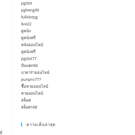
pgslot
pgheng99
fullslotpg
live22
ดูหนัง
ดูหนังฟรี
หนังออนไลน์
ดูหนังฟรี
pgslot77
ปั่นแตก66
บาคาร่าออนไลน์
punpro777
ซื้อหวยออนไลน์
หวยออนไลน์
สล็อต
สล็อต168
ความเห็นล่าสุด
ช้