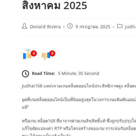
สิงหาคม 2025
Post
Post
Post
Donald Rivera
9 กรกฎาคม 2025
judh
author:
published:
category
0
0
Read Time:
5 Minute, 35 Second
Judhai168 แหล่งรวมเกมสล็อตออนไลน์ประสิทธิภาพสูง สล็อตแท
ยุคที่เกมสล็อตออนไลน์เป็นที่นิยมสูงสุดในวงการเกมเดิมพันออนไ
แท้”
หรือเกม สล็อต168 ที่มาจากค่ายเกมลิขสิทธิ์แท้ ซึ่งถูกปรับปรุง
แก้ไขดัดแปลงค่า RTP หรือโครงสร้างของเกม การเล่นกับสล็อตแ
ชนะได้อย่างเป็นจริงเป็นจัง