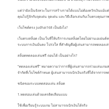
แต่ว่ายังเป็นจังหวะในการสร้างรายได้แบบไม่ต้องควักเงินแม้แต่
คุณไปรู้จักกับจุดเด่น จุดเด่น และวิธีเลือกเล่นกับเว็บตรงคุณภ
เว็บไซต์ตรง judhai168 เป็นยังไง?
เว็บตรงสล็อต เป็นเว็บที่ให้บริการเกมสล็อตโดยไม่ผ่านเอเย่นต
ระบบการเงินมั่นคง โปร่งใส ที่สำคัญคือผู้เล่นสามารถทดลองเล่น
สล็อตทดลองเล่นฟรี ถอนได้ เป็นอย่างไร?
“ทดลองเล่นฟรี” หมายความว่าการที่ผู้เล่นสามารถร่วมเล่นเกมสล
จำกัดที่เว็บไซต์กำหนด ผู้เล่นสามารถเบิกเงินจริงที่ได้จากการทดส
ชนิดของระบบทดสอบเล่น สล็อต
1.ทดสอบเล่นด้วยเครดิตเลียนแบบ
ใช้เพื่อเรียนรู้ระบบเกม ไม่สามารถเบิกเงินได้จริง