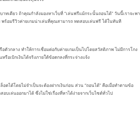
บาทเดียว ถ้าคุณกำลังมองหาเว็บที่ “เล่นฟรีแม้กระนั้นถอนได้” วันนี้เราจะพา
าพ พร้อมรีวิวค่ายเกมน่าเล่นที่คุณสามารถ ทดสอบเล่นฟรี ได้ในทันที
์หรือตัวกลาง ทำให้การเชื่อมต่อกับค่ายเกมเป็นไปโดยสวัสดิภาพ ไม่มีการโกง
หรือเบิกเงินได้จริงภายใต้ข้อตกลงที่กระจ่างแจ้ง
็อตได้โดยไม่จำเป็นจะต้องฝากเงินก่อน ส่วน “ถอนได้” คือเมื่อทำตามข้อ
อบเล่นออกมาได้ ซึ่งไม่ใช่เรื่องที่หาได้ง่ายจากเว็บไซต์ทั่วไป