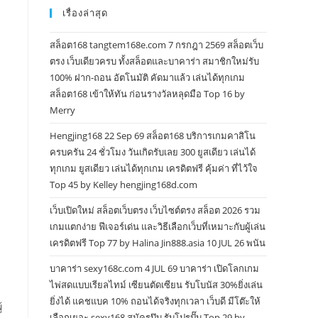
เรื่องล่าสุด
สล็อต168 tangtem168e.com 7 กรกฎา 2569 สล็อตเว็บ
ตรง เว็บเดียวครบ ทั้งสล็อตและบาคาร่า สมาชิกใหม่รับ
100% ฝาก-ถอน อัตโนมัติ คัดมาแล้ว เล่นได้ทุกเกม
สล็อต168 เข้าให้ทัน ก่อนรางวัลหลุดมือ Top 16 by
Merry
Hengjing168 22 Sep 69 สล็อต168 บริการเกมคาสิโน
ครบครัน 24 ชั่วโมง วันเกิดรับเลย 300 ยูสเดียว เล่นได้
ทุกเกม ยูสเดียว เล่นได้ทุกเกม เครดิตฟรี คุ้มค่า ที่ไว้ใจ
Top 45 by Kelley hengjing168d.com
เว็บเปิดใหม่ สล็อตเว็บตรง เว็บไซต์ตรง สล็อต 2026 รวม
เกมแตกง่าย ฟีเจอร์เด่น และวิธีเลือกเว็บที่เหมาะกับผู้เล่น
เครดิตฟรี Top 77 by Halina Jin888.asia 10 JUL 26 พนัน
บาคาร่า sexy168c.com 4 JUL 69 บาคาร่า เปิดโลกเกม
ไพ่สดแบบเรียลไทม์ เซียนตัดเซียน รับโบนัส 30%ยิ่งเล่น
ยิ่งได้ แคชแบค 10% ถอนได้จริงทุกเวลา เว็บดี มีโต๊ะให้
้
เลือกเยอะ sexy168 สมัครปุ๊บ รับโปรปั๊บ Top 29 by