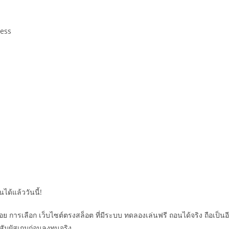
cess
ได้แล้ววันนี้!
 การเลือก เว็บไซต์ตรงสล็อต ที่มีระบบ ทดลองเล่นฟรี ถอนได้จริง ถือเป็นอ
้สัมผัสเกมก่อนลงทุนจริง