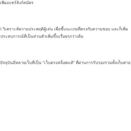
พียงแชร์ลิงก์สมัคร
 วิเคราะห์ความประพฤติผู้เล่น เพื่อชี้แนะเกมที่ตรงกับความชอบ และก็เพิ่ม
ประสบการณ์ที่เป็นส่วนตัวเพิ่มขึ้นเรื่อยๆกว่าเดิม
ปัจจุบันมีหลายเว็บที่เป็น “เว็บตรงสล็อตแท้” ที่ผ่านการรับรองรวมทั้งเก็บค่าย