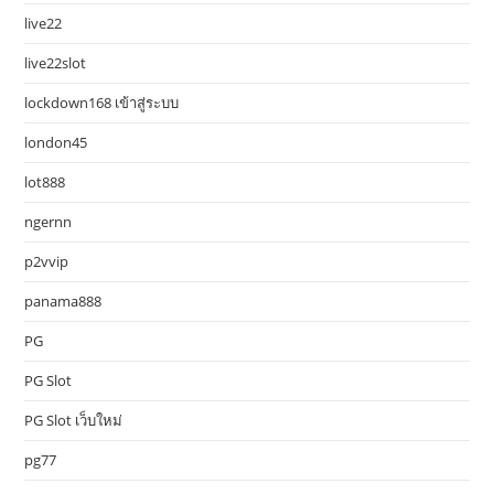
live22
live22slot
lockdown168 เข้าสู่ระบบ
london45
lot888
ngernn
p2vvip
panama888
PG
PG Slot
PG Slot เว็บใหม่
pg77