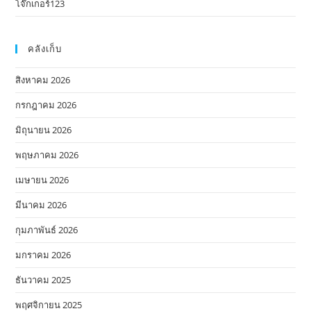
โจ๊กเกอร์123
คลังเก็บ
สิงหาคม 2026
กรกฎาคม 2026
มิถุนายน 2026
พฤษภาคม 2026
เมษายน 2026
มีนาคม 2026
กุมภาพันธ์ 2026
มกราคม 2026
ธันวาคม 2025
พฤศจิกายน 2025