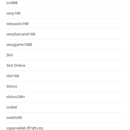
scr888
sexy168
sexyauto168
sexybaccarat168
sexygame1688
Slot
Slot Online
slot168
Slotxo
slotxo24hr
soibet
sretthi99
ssgame666 เข้าสู่ระบบ