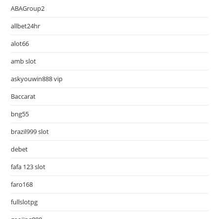
ABAGroup2
allbet24hr
alot66
amb slot
askyouwin888 vip
Baccarat
bng55
brazil999 slot
debet
fafa 123 slot
faro168
fullslotpg