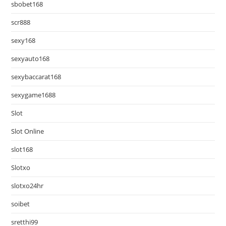
sbobet168
scr888
sexy168
sexyauto168
sexybaccarat168
sexygame1688
Slot
Slot Online
slot168
Slotxo
slotxo24hr
soibet
sretthi99