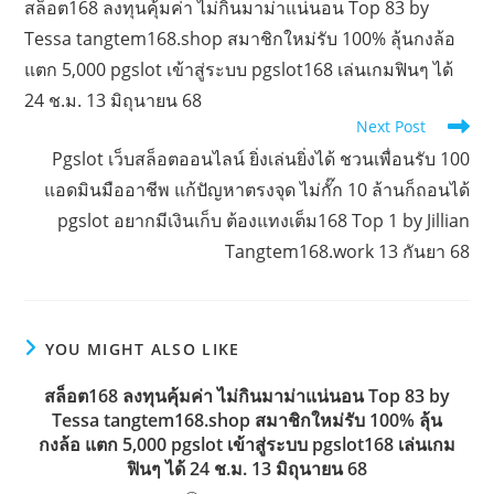
สล็อต168 ลงทุนคุ้มค่า ไม่กินมาม่าแน่นอน Top 83 by
articles
Tessa tangtem168.shop สมาชิกใหม่รับ 100% ลุ้นกงล้อ
แตก 5,000 pgslot เข้าสู่ระบบ pgslot168 เล่นเกมฟินๆ ได้
24 ช.ม. 13 มิถุนายน 68
Next Post
Pgslot เว็บสล็อตออนไลน์ ยิ่งเล่นยิ่งได้ ชวนเพื่อนรับ 100
แอดมินมืออาชีพ แก้ปัญหาตรงจุด ไม่กั๊ก 10 ล้านก็ถอนได้
pgslot อยากมีเงินเก็บ ต้องแทงเต็ม168 Top 1 by Jillian
Tangtem168.work 13 กันยา 68
YOU MIGHT ALSO LIKE
สล็อต168 ลงทุนคุ้มค่า ไม่กินมาม่าแน่นอน Top 83 by
Tessa tangtem168.shop สมาชิกใหม่รับ 100% ลุ้น
กงล้อ แตก 5,000 pgslot เข้าสู่ระบบ pgslot168 เล่นเกม
ฟินๆ ได้ 24 ช.ม. 13 มิถุนายน 68