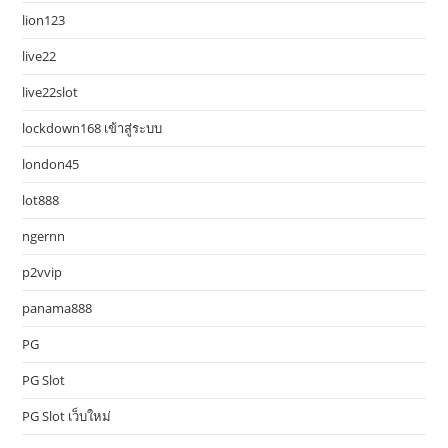
lion123
live22
live22slot
lockdown168 เข้าสู่ระบบ
london45
lot888
ngernn
p2vvip
panama888
PG
PG Slot
PG Slot เว็บใหม่