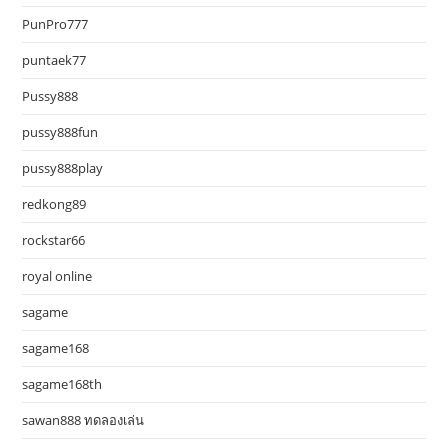
PunPro777
puntaek77
Pussy888
pussy888fun
pussy888play
redkong89
rockstar66
royal online
sagame
sagame168
sagame168th
sawan888 ทดลองเล่น