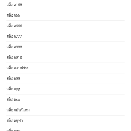
สล็อต168
สล็อต66
สล็อต666
สล็อต777
สล็อต888
สล็อต918
สล็อต918kiss
สล็อต99
สล็อตpg
สล็อตxo
สล็อตมันนี่เกม
สล็อตยูฟ่า
สล็อตสด