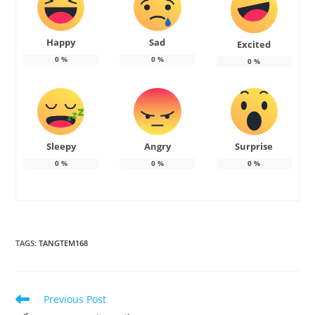
Happy
Sad
Excited
0
%
0
%
0
%
Sleepy
Angry
Surprise
0
%
0
%
0
%
TAGS
:
TANGTEM168
Read
Previous Post
more