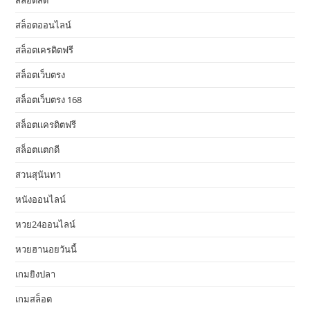
สล็อตออนไลน์
สล็อตเครดิตฟรี
สล็อตเว็บตรง
สล็อตเว็บตรง 168
สล็อตเเครดิตฟรี
สล็อตแตกดี
สวนสุนันทา
หนังออนไลน์
หวย24ออนไลน์
หวยฮานอยวันนี้
เกมยิงปลา
เกมสล็อต