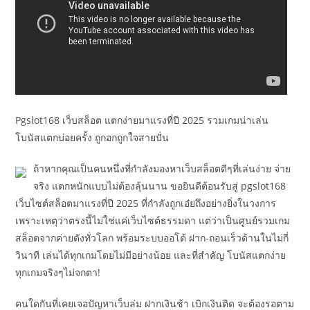
Pgslot168 เว็บสล็อต แตกง่ายมาแรงที่ปี 2025 รวมเกมน่าเล่น
โบนัสแตกบ่อยครั้ง ถูกอกถูกใจสายปั่น
ถ้าหากคุณเป็นคนหนึ่งที่กำลังมองหาเว็บสล็อตดีๆที่เล่นง่าย จ่าย
จริง แตกหนักแบบไม่ต้องลุ้นนาน ขอยินดีต้อนรับสู่ pgslot168
เว็บไซต์สล็อตมาแรงที่ปี 2025 ที่กำลังถูกเอ๋ยถึงอย่างยิ่งในวงการ
เพราะเหตุว่าตรงนี้ไม่ใช่แค่เว็บไซต์ธรรมดา แต่ว่าเป็นศูนย์รวมเกม
สล็อตจากค่ายดังทั่วโลก พร้อมระบบออโต้ ฝาก-ถอนเร็วด้านในไม่กี่
วินาที เล่นได้ทุกเกมโดยไม่มีอย่างน้อย และที่สำคัญ โบนัสแตกง่าย
ทุกเกมจริงๆไม่จกตา!
คนใดกันที่เคยเจอปัญหาเว็บล่ม ฝากเงินช้า เบิกเงินติด จะต้องรอตาม