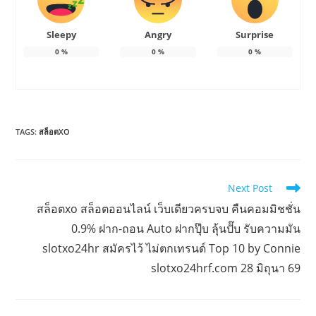
Sleepy
Angry
Surprise
0
%
0
%
0
%
TAGS
:
สล็อตXO
Read
Next Post
more
สล็อตxo สล็อตออนไลน์ เว็บเดียวครบจบ คืนคอมมิชชั่น
articles
0.9% ฝาก-ถอน Auto ฝากปุ๊บ ลุ้นปั๊บ รับความมัน
slotxo24hr สมัครไว้ ไม่ตกเทรนด์ Top 10 by Connie
slotxo24hrf.com 28 มิถุนา 69