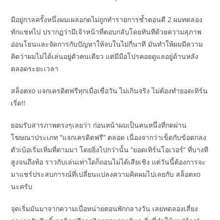
มีอยู่กาลครั้งหนึ่งผมเผลอกดไม่ถูกทำรายการซ้ำตอนตี 2 ผมทดลอง
ทักแชทไป ปรากฏว่ามีเจ้าหน้าที่ตอบกลับโดยทันทีด้วยความสุภาพ
อ่อนโยนและจัดการกับปัญหาให้จบในไม่กี่นาที มันทำให้ผมมีความ
คิดว่าผมไม่ได้เล่นอยู่ตัวคนเดียว แต่มีมือโปรคอยดูแลอยู่ด้านหลัง
ตลอดระยะเวลา
สล็อตxo แจกเครดิตฟรีทุกเมื่อเชื่อวัน ไม่เกินจริง ไม่ต้องทำยอดเทิร์น
เริ่ด!!
ยอมรับสารภาพตรงๆเลยว่า ก่อนหน้าผมเป็นคนหนึ่งที่กดผ่าน
โฆษณาประเภท “แจกเครดิตฟรี” ตลอด เนื่องจากว่าเข็ดกับข้อตกลง
ตัวเบ้อเริ่มเทิ่มที่ตามมา โดยยิ่งไปกว่านั้น “ยอดเทิร์นโอเวอร์” ที่บางที
สูงจนถึงท้อ ราวกับเล่นเท่าใดก็ถอนไม่ได้เสียเชิง แต่วันนี้ต้องการจะ
มาแชร์ประสบการณ์ที่เปลี่ยนแปลงความคิดผมไปเลยกับ สล็อตxo
นะครับ
จุดเริ่มมันมาจากความเบื่อหน่ายตอนพักกลางวัน เลยทดลองเสี่ยง