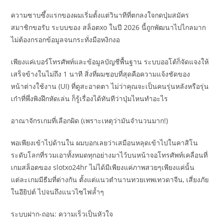
ความซาบซึ้งแรกของผมเริ่มตั้งแต่วินาทีที่ตกลงใจกดปุ่มสมัคร
สมาชิกขอรับ ระบบของ สล็อตxo ในปี 2026 นี้ถูกพัฒนาไปไกลมาก
ไม่ต้องกรอกข้อมูลจนกระทั่งมือหงิกงอ
เพียงแค่เบอร์โทรศัพท์และข้อมูลบัญชีพื้นฐาน ระบบออโต้ก็จัดแจงให้
เสร็จข้างในไม่ถึง 1 นาที สิ่งที่ผมชอบที่สุดคือความแจ้งชัดของ
หน้าต่างใช้งาน (UI) ที่ดูสะอาดตา ไม่ว่าคุณจะเป็นคนรุ่นหลังหรือรุ่น
เก๋าที่พึ่งพิงฝึกหัดเล่น ก็รู้เรื่องได้ทันทีว่าปุ่มไหนทำอะไร
อาณาจักรเกมที่เลือกผิด (เพราะเหตุว่ามันจำนวนมาก!)
พอเพียงเข้าไปด้านใน ผมบอกเลยว่าเสมือนหลุดเข้าไปในคาสิโน
ระดับโลกที่รวมเอาทั้งหมดทุกอย่างมาไว้บนหน้าจอโทรศัพท์เคลื่อนที่
เกมสล็อตของ slotxo24hr ไม่ได้มีเพียงแค่ภาพสวยๆเพียงแค่นั้น
แต่ละเกมมีธีมที่ต่างกัน ตั้งแต่แนวตำนานทวยเทพเทวดาจีน, เสี่ยงภัย
ในอียิปต์ ไปจนถึงแนวไซไฟล้ำๆ
ระบบฝาก-ถอน: ความเร็วเป็นหัวใจ