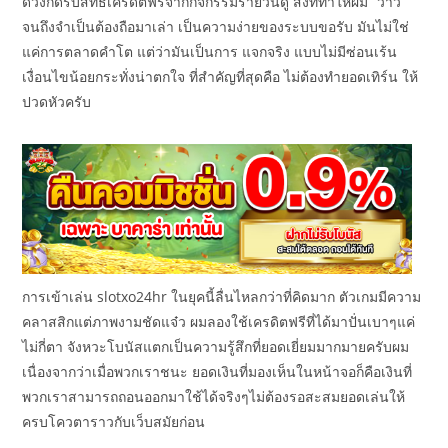
ดวงกดรับสิทธิ์เครดิตฟรีจากกิจกรรมรายวันดู สิ่งที่ทำให้ผม “ว้าว”
จนถึงจำเป็นต้องถือมาเล่า เป็นความง่ายของระบบขอรับ มันไม่ใช่
แค่การตลาดคำโต แต่ว่ามันเป็นการ แจกจริง แบบไม่มีซ่อนเร้น
เงื่อนไขน้อยกระทั่งน่าตกใจ ที่สำคัญที่สุดคือ ไม่ต้องทำยอดเทิร์น ให้
ปวดหัวครับ
การเข้าเล่น slotxo24hr ในยุคนี้ลื่นไหลกว่าที่คิดมาก ตัวเกมมีความ
คลาสสิกแต่ภาพงามชัดแจ๋ว ผมลองใช้เครดิตฟรีที่ได้มาปั่นเบาๆแค่
ไม่กี่ตา จังหวะโบนัสแตกเป็นความรู้สึกที่ยอดเยี่ยมมากมายครับผม
เนื่องจากว่าเมื่อพวกเราชนะ ยอดเงินที่มองเห็นในหน้าจอก็คือเงินที่
พวกเราสามารถถอนออกมาใช้ได้จริงๆไม่ต้องรอสะสมยอดเล่นให้
ครบโควตาราวกับเว็บสมัยก่อน