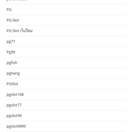
PG
PG Slot
PG Slot เว็บใหม่
pg77
Pg99
pgfish
pgheng
PGSlot
pgslot168
pgslot77
pgslot99
pgslot9999