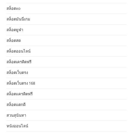
สล็อตxo
สล็อตมันนี่เกม
สล็อตยูฟ่า
สล็อตสด
สล็อตออนไลน์
สล็อตเครดิตฟรี
สล็อตเว็บตรง
สล็อตเว็บตรง 168
สล็อตเเครดิตฟรี
สล็อตแตกดี
สวนสุนันทา
หนังออนไลน์