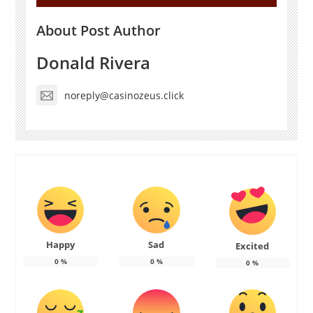
About Post Author
Donald Rivera
noreply@casinozeus.click
Happy
Sad
Excited
0
%
0
%
0
%