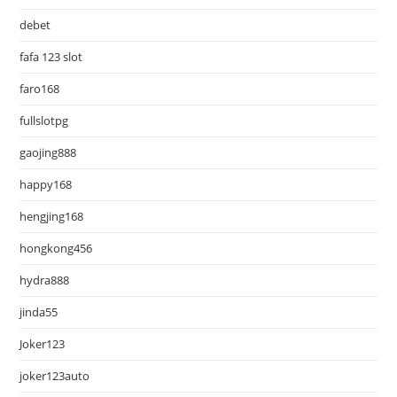
debet
fafa 123 slot
faro168
fullslotpg
gaojing888
happy168
hengjing168
hongkong456
hydra888
jinda55
Joker123
joker123auto