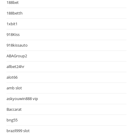
188bet
188betth
1xbit1
918Kiss
918kissauto
ABAGroup2
allbet24hr
alot66
amb slot
askyouwin888 vip
Baccarat
bng55
brazil999 slot