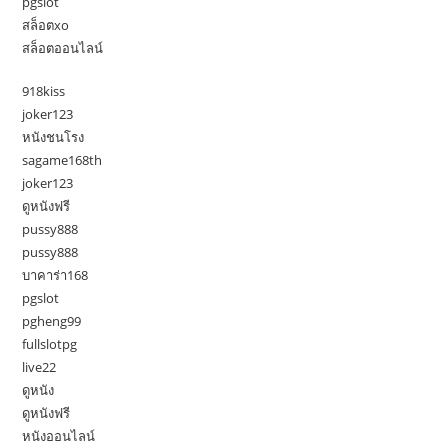
pgslot
สล็อตxo
สล็อตออนไลน์
918kiss
joker123
หนังชนโรง
sagame168th
joker123
ดูหนังฟรี
pussy888
pussy888
บาคาร่า168
pgslot
pgheng99
fullslotpg
live22
ดูหนัง
ดูหนังฟรี
หนังออนไลน์