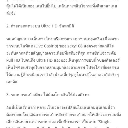
ลุ้นไพ่ได้เป็นกอง เล่นไปยิ้มไป เพลินตาเพลินใจกระทั่งลืมเวลาเลย
ล่ะจ้ะ
2. ถ่ายทอดสดระบบ Ultra HD ชัดทุกมิติ
หมดปัญหาประเด็นการโกง หรือภาพกระตุกชวนหงุดหงิด เนื่องจาก
ว่าระบบไลฟ์สด (Live Casino) ของ sexy168 ส่งตรงจากคาสิโน
ระดับสากลด้วยสัญญาณดาวเทียมที่เสถียรที่สุด ภาพชัดแจ๋วระดับ
Full HD ไปจนถึง Ultra HD ส่องมองเห็นทุกการขยับนิ้วของดีลเลอร์
เห็นไพ่ชัดแจ๋วทุกใบจากหลายมุมกล้องถ่ายภาพ โปร่งใส เที่ยงธรรม
ให้ความรู้สึกเหมือนเรากำลังนั่งเลดี้เก๋ๆอยู่ในคาสิโนลาสเวกัสจริงๆ
เลยจ้ะ
3. ระบบกระเป๋าเดียว ไม่ต้องโยกเงินให้ปวดศีรษะ
อันนี้เป็นเริ่ดมาก! หลายเว็บเวลาจะเปลี่ยนไปเล่นเกมนู่นเกมนี้จำ
ต้องรอกดโยกเงินจากกระเป๋าหลักเข้ากระเป๋าย่อยให้เสียเวลารวมทั้ง
เสี่ยงเงินหาย แต่ว่าระบบของ เซ็กซี่บาคาร่า เป็นแบบ “Single