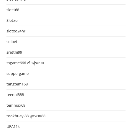
slot168
Slotxo
slotxo24hr
soibet
sretthi99
ssgame666 เข้าสู่ระบบ
suppergame
tangtem168
teenoi888
temmax69
tookhuay 88 ถูกหวย88
UFA11k