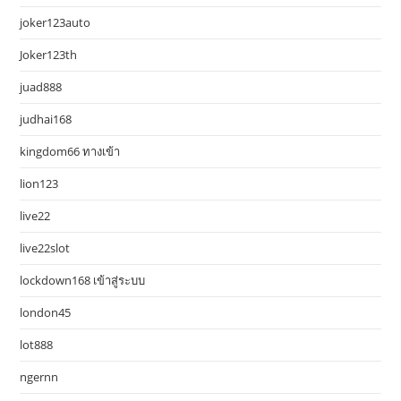
joker123auto
Joker123th
juad888
judhai168
kingdom66 ทางเข้า
lion123
live22
live22slot
lockdown168 เข้าสู่ระบบ
london45
lot888
ngernn