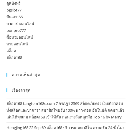
ดูหนังฟรี
pgslot77
ปั่นแตก66
บาคาร่าออนไลน์
punpro777
ซื้อหวยออนไลน์
หวยออนไลน์
สล็อต
สล็อต168
ความเห็นล่าสุด
เรื่องล่าสุด
สล็อต168 tangtem168e.com 7 กรกฎา 2569 สล็อตเว็บตรง เว็บเดียวครบ
ทั้งสล็อตและบาคาร่า สมาชิกใหม่รับ 100% ฝาก-ถอน อัตโนมัติ คัดมาแล้ว
เล่นได้ทุกเกม สล็อต168 เข้าให้ทัน ก่อนรางวัลหลุดมือ Top 16 by Merry
Hengjing168 22 Sep 69 สล็อต168 บริการเกมคาสิโน ครบครัน 24 ชั่วโมง