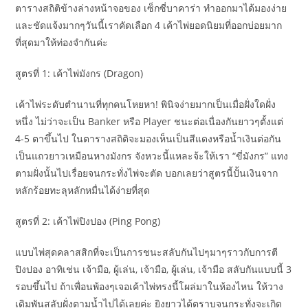
ตารางสถิติข้างล่างหน้าจอของ เซ็กซี่บาคาร่า ทำออกมาได้มองง่าย
และชัดแจ้งมากๆวันนี้เราคัดเลือก 4 เค้าไพ่ยอดนิยมที่ออกบ่อยมาก
ที่สุดมาให้ท่องจำกันค่ะ
สูตรที่ 1: เค้าไพ่มังกร (Dragon)
เค้าไพ่ระดับตำนานที่ทุกคนโหยหา! พินิจง่ายมากเป็นเมื่อฝั่งใดฝั่ง
หนึ่ง ไม่ว่าจะเป็น Banker หรือ Player ชนะต่อเนื่องกันยาวๆตั้งแต่
4-5 ตาขึ้นไป ในตารางสถิติจะมองเห็นเป็นสีแดงหรือน้ำเงินต่อกัน
เป็นแถวยาวเหมือนหางมังกร จังหวะนี้แหละจ้ะให้เรา “ขี่มังกร” แทง
ตามฝั่งนั้นไปเรื่อยจนกระทั่งไพ่จะตัด บอกเลยว่าสูตรนี้ปั้นเงินจาก
หลักร้อยทะลุหลักหมื่นได้ง่ายที่สุด
สูตรที่ 2: เค้าไพ่ปิงปอง (Ping Pong)
แบบไพ่สุดคลาสสิกที่จะเป็นการชนะสลับกันไปๆมาๆราวกับการตี
ปิงปอง อาทิเช่น เจ้ามือ, ผู้เล่น, เจ้ามือ, ผู้เล่น, เจ้ามือ สลับกันแบบนี้ 3
รอบขึ้นไป ถ้าเพื่อนพ้องๆเจอเค้าไพ่ทรงนี้โผล่มาในห้องไหน ให้วาง
เดิมพันสลับฝั่งตามน้ำไปได้เลยค่ะ ยิงยาวได้ตราบจนกระทั่งจะเกิด