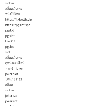
slotxo
สล็อตเว็บตรง
หนังโป๊ไทย
https://1xbetth.vip
https://pgslot.spa
pgslot
pg slot
kiss918
pgslot
slot
สล็อตเว็บตรง
ดูหนังออนไลน์
ทางเข้า joker
joker slot
โจ๊กเกอร์123
สล็อต
slotxo
joker123
jokerslot