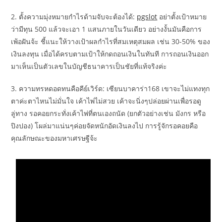
2. ตั้งความมุ่งหมายกำไรด้ามจับจะต้องได้:
pgslot
อย่าตั้งเป้าหมาย
ว่ามีทุน 500 แล้วจะเอา 1 แสนภายในวันเดียว อย่างงั้นมันคือการ
เพ้อฝันจ้ะ ชี้แนะให้วางเป้าผลกำไรที่สมเหตุสมผล เช่น 30-50% ของ
เงินลงทุน เมื่อได้ครบตามเป้าให้กดถอนเงินในทันที การถอนเงินออก
มาเห็นเป็นตัวเลขในบัญชีธนาคารเป็นชัยที่แท้จริงค่ะ
3. ความทรหดอดทนคือคีย์เวิร์ด: เซียนบาคาร่า168 เขาจะไม่แทงทุก
ตาค่ะตาไหนไม่มั่นใจ เค้าไพ่ไม่สวย เค้าจะนิ่งๆปล่อยผ่านเพื่อรอดู
ลู่ทาง รอคอยกระทั่งเค้าไพ่ที่ตนเองถนัด (ยกตัวอย่างเช่น มังกร หรือ
ปิงปอง) โผล่มาแน่นๆค่อยจัดหนักอัดเงินลงไป การรู้จักรอคอยคือ
คุณลักษณะของมหาเศรษฐีจ้ะ