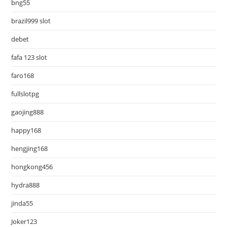
bng55
brazil999 slot
debet
fafa 123 slot
faro168
fullslotpg
gaojing888
happy168
hengjing168
hongkong456
hydra888
jinda55
Joker123