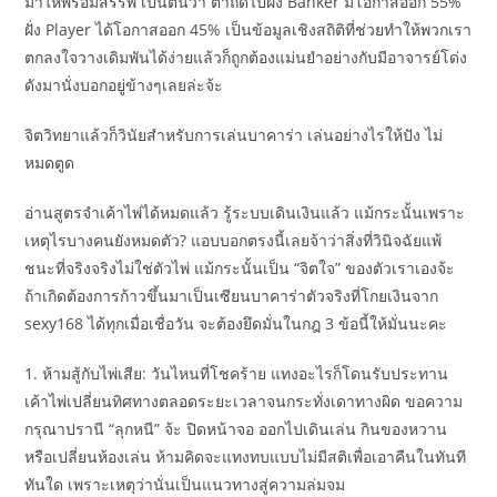
มาให้พร้อมสรรพ เป็นต้นว่า ตาถัดไปฝั่ง Banker มีโอกาสออก 55%
ฝั่ง Player ได้โอกาสออก 45% เป็นข้อมูลเชิงสถิติที่ช่วยทำให้พวกเรา
ตกลงใจวางเดิมพันได้ง่ายแล้วก็ถูกต้องแม่นยำอย่างกับมีอาจารย์โด่ง
ดังมานั่งบอกอยู่ข้างๆเลยล่ะจ้ะ
จิตวิทยาแล้วก็วินัยสำหรับการเล่นบาคาร่า เล่นอย่างไรให้ปัง ไม่
หมดตูด
อ่านสูตรจำเค้าไพ่ได้หมดแล้ว รู้ระบบเดินเงินแล้ว แม้กระนั้นเพราะ
เหตุไรบางคนยังหมดตัว? แอบบอกตรงนี้เลยจ้าว่าสิ่งที่วินิจฉัยแพ้
ชนะที่จริงจริงไม่ใช่ตัวไพ่ แม้กระนั้นเป็น “จิตใจ” ของตัวเราเองจ้ะ
ถ้าเกิดต้องการก้าวขึ้นมาเป็นเซียนบาคาร่าตัวจริงที่โกยเงินจาก
sexy168 ได้ทุกเมื่อเชื่อวัน จะต้องยึดมั่นในกฎ 3 ข้อนี้ให้มั่นนะคะ
1. ห้ามสู้กับไพ่เสีย: วันไหนที่โชคร้าย แทงอะไรก็โดนรับประทาน
เค้าไพ่เปลี่ยนทิศทางตลอดระยะเวลาจนกระทั่งเดาทางผิด ขอความ
กรุณาปรานี “ลุกหนี” จ้ะ ปิดหน้าจอ ออกไปเดินเล่น กินของหวาน
หรือเปลี่ยนห้องเล่น ห้ามคิดจะแทงทบแบบไม่มีสติเพื่อเอาคืนในทันที
ทันใด เพราะเหตุว่านั่นเป็นแนวทางสู่ความล่มจม