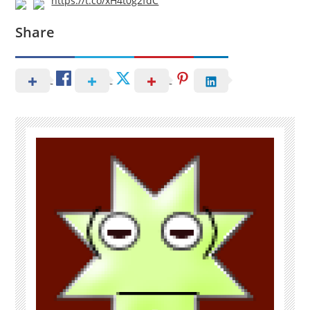
https://t.co/xH4t0g2fdC
Share