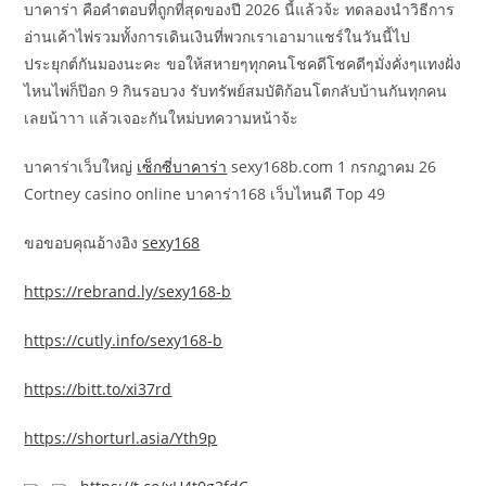
บาคาร่า คือคำตอบที่ถูกที่สุดของปี 2026 นี้แล้วจ้ะ ทดลองนำวิธีการ
อ่านเค้าไพ่รวมทั้งการเดินเงินที่พวกเราเอามาแชร์ในวันนี้ไป
ประยุกต์กันมองนะคะ ขอให้สหายๆทุกคนโชคดีโชคดีๆมั่งคั่งๆแทงฝั่ง
ไหนไพ่ก็ป๊อก 9 กินรอบวง รับทรัพย์สมบัติก้อนโตกลับบ้านกันทุกคน
เลยน้าาา แล้วเจอะกันใหม่บทความหน้าจ้ะ
บาคาร่าเว็บใหญ่
เซ็กซี่บาคาร่า
sexy168b.com 1 กรกฎาคม 26
Cortney casino online บาคาร่า168 เว็บไหนดี Top 49
ขอขอบคุณอ้างอิง
sexy168
https://rebrand.ly/sexy168-b
https://cutly.info/sexy168-b
https://bitt.to/xi37rd
https://shorturl.asia/Yth9p