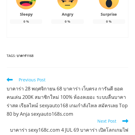
Sleepy
Angry
Surprise
0
%
0
%
0
%
TAGS
:
บาคาร่า168
Read
Previous Post
more
บาคาร่า 28 พฤศจิกายน 68 บาคาร่า เว็บตรง การันตี ยอด
articles
คนเล่น 200K สมาชิกใหม่ 100% ห้องลเยอะ ระบบลื่นบาคา
ร่าสด เรียลไทม์ sexyauto168 เกมกำลังไหล สมัครเลย Top
80 by Anja sexyauto168s.com
Next Post
บาคาร่า sexy168c.com 4 JUL 69 บาคาร่า เปิดโลกเกมไพ่