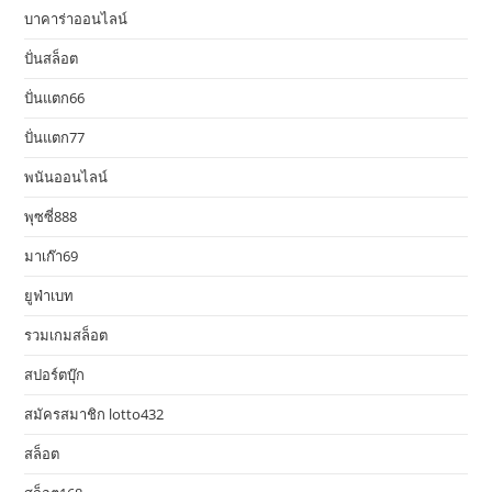
บาคาร่าออนไลน์
ปั่นสล็อต
ปั่นแตก66
ปั่นแตก77
พนันออนไลน์
พุซซี่888
มาเก๊า69
ยูฟ่าเบท
รวมเกมสล็อต
สปอร์ตบุ๊ก
สมัครสมาชิก lotto432
สล็อต