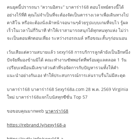
คนยุคนี้ปรารถนา “ความอิสระ” บาคาร่า168 ตอบโจทย์ตรงนี้ได้
อย่างไร้ที่ติ คุณไม่จำเป็นที่จะต้องจัดเป็นตารางเวลาเพื่อเดินทางไป
คาสิโน หรือจะต้องนั่งเฝ้าหน้าจอนานๆด้วยรูปแบบเกมที่จบไว รู้ผล
เร็วในเวลาไม่กี่วินาที ทำให้เราสามารถสนุกได้ทุกหนทุกแห่ง ไม่ว่า
จะเป็นตอนพักตอนเที่ยง ระหว่างรอรถเมล์ หรือขณะสั้นๆก่อนนอน
เว้นเสียแต่ความสบายแล้ว sexy168 การบริการลูกค้ายังเป็นอีกหนึ่ง
ปัจจัยที่มองข้ามมิได้ คณะทำงานซัพพอร์ตที่พร้อมดูแลตลอด 1 วัน
เปรียบเหมือนมีเลขาส่วนตัวที่รอจัดการกับปัญหารวมทั้งให้คำ
แนะนำอย่างกันเอง ทำให้ประสบการณ์การเล่นราบรื่นไม่มีสะดุด
บาคาร่า168 บาคาร่า168 Sexy168a.com 28 พ.ค. 2569 Virginia
ใหม่ บาคาร่า168แจกโบนัสทุกซีซั่น Top 57
ขอขอบคุณมากweb
บาคาร่า168
https://rebrand.ly/sexy168-a
https://cutly.info/sexy168-a