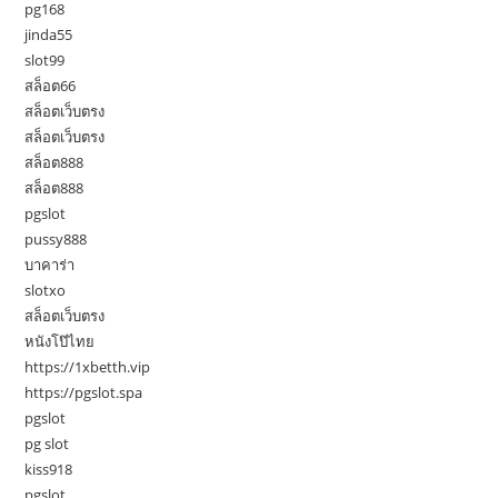
pg168
jinda55
slot99
สล็อต66
สล็อตเว็บตรง
สล็อตเว็บตรง
สล็อต888
สล็อต888
pgslot
pussy888
บาคาร่า
slotxo
สล็อตเว็บตรง
หนังโป๊ไทย
https://1xbetth.vip
https://pgslot.spa
pgslot
pg slot
kiss918
pgslot