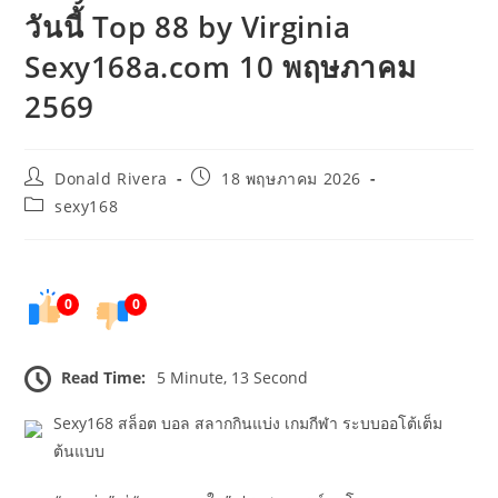
วันนี้ Top 88 by Virginia
Sexy168a.com 10 พฤษภาคม
2569
Post
Post
Donald Rivera
18 พฤษภาคม 2026
author:
published:
Post
sexy168
category:
0
0
Read Time:
5 Minute, 13 Second
Sexy168 สล็อต บอล สลากกินแบ่ง เกมกีฬา ระบบออโต้เต็ม
ต้นแบบ