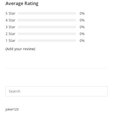
Average Rating
5 Star
0%
4 Star
0%
3 Star
0%
2 Star
0%
1 Star
0%
(Add your review)
joker123