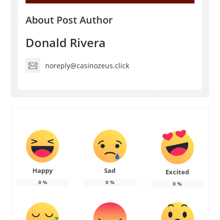
About Post Author
Donald Rivera
noreply@casinozeus.click
Happy
Sad
Excited
0
%
0
%
0
%