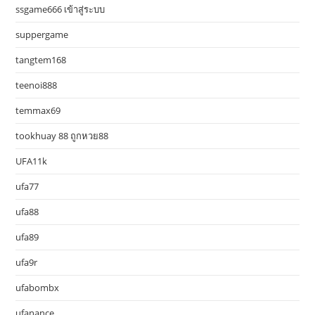
ssgame666 เข้าสู่ระบบ
suppergame
tangtem168
teenoi888
temmax69
tookhuay 88 ถูกหวย88
UFA11k
ufa77
ufa88
ufa89
ufa9r
ufabombx
ufanance