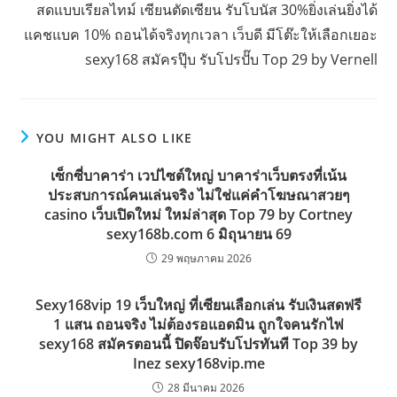
สดแบบเรียลไทม์ เซียนตัดเซียน รับโบนัส 30%ยิ่งเล่นยิ่งได้
แคชแบค 10% ถอนได้จริงทุกเวลา เว็บดี มีโต๊ะให้เลือกเยอะ
sexy168 สมัครปุ๊บ รับโปรปั๊บ Top 29 by Vernell
YOU MIGHT ALSO LIKE
เซ็กซี่บาคาร่า เวปไซต์ใหญ่ บาคาร่าเว็บตรงที่เน้น
ประสบการณ์คนเล่นจริง ไม่ใช่แค่คำโฆษณาสวยๆ
casino เว็บเปิดใหม่ ใหม่ล่าสุด Top 79 by Cortney
sexy168b.com 6 มิถุนายน 69
29 พฤษภาคม 2026
Sexy168vip 19 เว็บใหญ่ ที่เซียนเลือกเล่น รับเงินสดฟรี
1 แสน ถอนจริง ไม่ต้องรอแอดมิน ถูกใจคนรักไพ่
sexy168 สมัครตอนนี้ ปิดจ๊อบรับโปรทันที Top 39 by
Inez sexy168vip.me
28 มีนาคม 2026