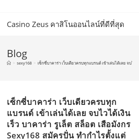
Skip
to
content
Casino Zeus คาสิโนออนไลน์ที่ดีที่สุด
Blog
>
sexy168
>
เซ็กซี่บาคาร่า เว็บเดียวครบทุกแบรนด์ เข้าเล่นได้เลย จบไวไ
เซ็กซี่บาคาร่า เว็บเดียวครบทุก
แบรนด์ เข้าเล่นได้เลย จบไวได้เงิน
เร็ว บาคาร่า รูเล็ต สล็อต เสือมังกร
Sexy168 สมัครปั่น ทำกำไรตั้งแต่