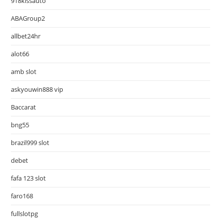
918kissauto
ABAGroup2
allbet24hr
alot66
amb slot
askyouwin888 vip
Baccarat
bng55
brazil999 slot
debet
fafa 123 slot
faro168
fullslotpg