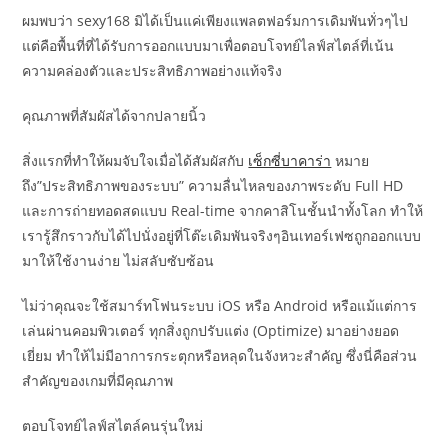
ผมพบว่า sexy168 มิได้เป็นแค่เพียงแพลตฟอร์มการเดิมพันทั่วๆไป
แต่คือพื้นที่ที่ได้รับการออกแบบมาเพื่อตอบโจทย์ไลฟ์สไตล์ที่เน้น
ความคล่องตัวและประสิทธิภาพอย่างแท้จริง
คุณภาพที่สัมผัสได้จากปลายนิ้ว
สิ่งแรกที่ทำให้ผมจับใจเมื่อได้สัมผัสกับ
เซ็กซี่บาคาร่า
หมาย
ถึง”ประสิทธิภาพของระบบ” ความลื่นไหลของภาพระดับ Full HD
และการถ่ายทอดสดแบบ Real-time จากคาสิโนชั้นนำทั้งโลก ทำให้
เรารู้สึกราวกับได้ไปนั่งอยู่ที่โต๊ะเดิมพันจริงๆอินเทอร์เฟซถูกออกแบบ
มาให้ใช้งานง่าย ไม่สลับซับซ้อน
ไม่ว่าคุณจะใช้สมาร์ทโฟนระบบ iOS หรือ Android หรือแม้แต่การ
เล่นผ่านคอมพิวเตอร์ ทุกสิ่งถูกปรับแต่ง (Optimize) มาอย่างยอด
เยี่ยม ทำให้ไม่มีอาการกระตุกหรือหลุดในจังหวะสำคัญ ซึ่งนี่คือส่วน
สำคัญของเกมที่มีคุณภาพ
ตอบโจทย์ไลฟ์สไตล์คนรุ่นใหม่