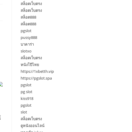
สล็อตเว็บตรง
สล็อตเว็บตรง
สล็อต888
สล็อต888
pgslot
pussy888
บาคาร่า
slotxo
สล็อตเว็บตรง
หนังโป๊ไทย
https://1xbetth.vip
https://pgslot.spa
pgslot
pg slot
kiss918
pgslot
slot
้
สล็อตเว็บตรง
ดูหนังออนไลน์