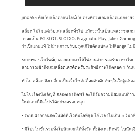
jinda55 คือเว็บสล็อตออนไลน์เว็บตรงที่รวมเกมสล็อตแตกง่ายจา
สล็อต ไม่ใช่แค่เว็บเล่นสล็อตทั่วไป แม้กระนั้นเป็นแหล่งรวมเกม
ว่าจะเป็น PG SLOT, SLOTXO, Pragmatic Play, Joker Gaming, JIL
ว่าเป็นเกมแท้ ไม่ผ่านการปรับปรุงแก้ไขดัดแปลง ไม่ล็อกยูส ไม่
ระบบของเว็บไซต์ถูกออกแบบมาให้ใช้งานง่าย รองรับภาษาไทย และ
สามารถเข้าถึงเกม
สล็อตเครดิตฟรี
ประสิทธิภาพได้ตลอด 1 วันแ
ทำไม สล็อต ถึงเปลี่ยนเป็นเว็บไซต์สล็อตอันดับต้นๆในใจผู้เล
ไม่ใช่เรื่องบังเอิญที่ สล็อตเครดิตฟรี จะได้รับความนิยมแบบก้าว
ใหม่และก็มือโปรได้อย่างครอบคลุม
• ระบบฝากถอนอัตโนมัติที่เร็วทันใจที่สุด ใช้เวลาไม่เกิน 5 วินา
• มีโปรโมชั่นรวมทั้งโบนัสแจกให้ทั้งวัน ทั้งยังเครดิตฟรี โบ