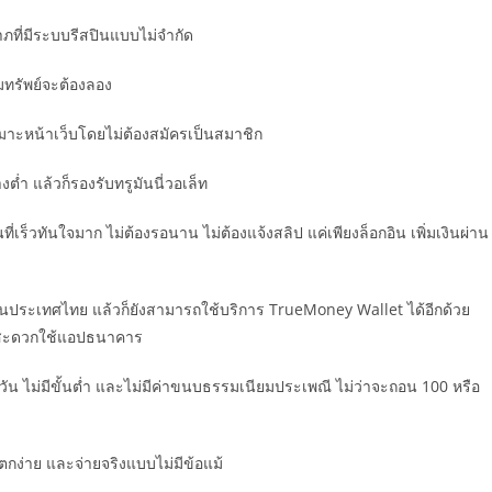
ที่มีระบบรีสปินแบบไม่จำกัด
ุมทรัพย์จะต้องลอง
มาะหน้าเว็บโดยไม่ต้องสมัครเป็นสมาชิก
่ำ แล้วก็รองรับทรูมันนี่วอเล็ท
ที่เร็วทันใจมาก ไม่ต้องรอนาน ไม่ต้องแจ้งสลิป แค่เพียงล็อกอิน เพิ่มเงินผ่าน
ในประเทศไทย แล้วก็ยังสามารถใช้บริการ TrueMoney Wallet ได้อีกด้วย
ไม่สะดวกใช้แอปธนาคาร
ัน ไม่มีขั้นต่ำ และไม่มีค่าขนบธรรมเนียมประเพณี ไม่ว่าจะถอน 100 หรือ
แตกง่าย และจ่ายจริงแบบไม่มีข้อแม้