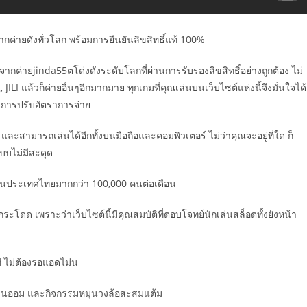
กค่ายดังทั่วโลก พร้อมการยืนยันลิขสิทธิ์แท้ 100%
จากค่ายjinda55ตโด่งดังระดับโลกที่ผ่านการรับรองลิขสิทธิ์อย่างถูกต้อง ไม่
I แล้วก็ค่ายอื่นๆอีกมากมาย ทุกเกมที่คุณเล่นบนเว็บไซต์แห่งนี้จึงมั่นใจได้
มีการปรับอัตราการจ่าย
สามารถเล่นได้อีกทั้งบนมือถือและคอมพิวเตอร์ ไม่ว่าคุณจะอยู่ที่ใด ก็
บบไม่มีสะดุด
่นคนประเทศไทยมากกว่า 100,000 คนต่อเดือน
กระโดด เพราะว่าเว็บไซต์นี้มีคุณสมบัติที่ตอบโจทย์นักเล่นสล็อตทั้งยังหน้า
ที ไม่ต้องรอแอดไม่น
นัสเงินออม และกิจกรรมหมุนวงล้อสะสมแต้ม