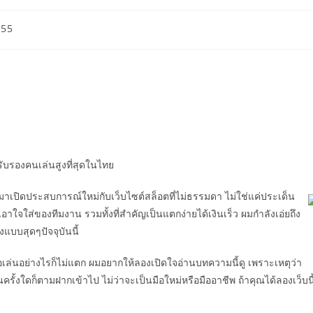
a55
:
 รับรองคนเล่นสูงที่สุดในไทย
มาเปิดประสบการณ์ใหม่กับเว็บไซต์สล็อตที่ไม่ธรรมดา ไม่ใช่แค่ประเด็น
อาใจใส่ของทีมงาน รวมทั้งที่สำคัญเป็นแตกง่ายได้เงินเร็ว ผมกำลังเอ่ยถึง
แบบสุดๆปัจจุบันนี้
อเล่นอย่างไรก็ไม่แตก ผมอยากให้ลองเปิดใจอ่านบทความนี้ดู เพราะเหตุว่า
มั่นครั้งใดก็ตามฝากเข้าไป ไม่ว่าจะเป็นมือใหม่หรือมืออาชีพ ถ้าคุณได้ลองเว็บนี