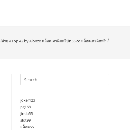
หม่ล่าสุด Top 42 by Alonzo สล็อตเครดิตฟรี jin55.co สล็อตเครดิตฟรี เว็บแจกหนั
joker123
pg168
jinda55
slot99
สล็อต66