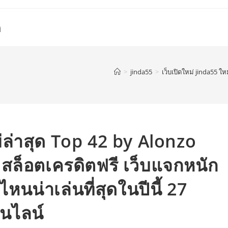
ด
>
jinda55
>
เว็บเปิดใหม่ jinda55 ใ
ม่ล่าสุด Top 42 by Alonzo
 สล็อตเครดิตฟรี เว็บแจกหนัก
นน่าเล่นที่สุดในปีนี้ 27
นไลน์