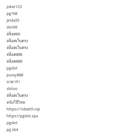
joker123
pg168
jinda55
slot99
สล็อต66
สล็อตเว็บตรง
สล็อตเว็บตรง
สล็อต888
สล็อต888
pgslot
pussy888
บาคาร่า
slotxo
สล็อตเว็บตรง
หนังโป๊ไทย
https://1xbetth.vip
https://pgslot.spa
pgslot
pg slot