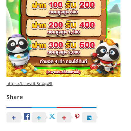
https://t.co/vdbSn4q43l
Share