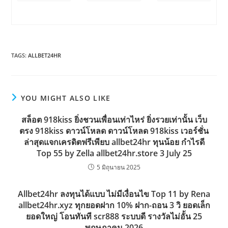
TAGS
:
ALLBET24HR
YOU MIGHT ALSO LIKE
สล็อต 918kiss ยิ่งชวนเพื่อนเท่าไหร่ ยิ่งรวยเท่านั้น เว็บ
ตรง 918kiss ดาวน์โหลด ดาวน์โหลด 918kiss เวอร์ชั่น
ล่าสุดแจกเครดิตฟรีเพียบ allbet24hr ทุนน้อย กำไรดี
Top 55 by Zella allbet24hr.store 3 July 25
5 มิถุนายน 2025
Allbet24hr ลงทุนได้แบบ ไม่มีเงื่อนไข Top 11 by Rena
allbet24hr.xyz ทุกยอดฝาก 10% ฝาก-ถอน 3 วิ ยอดเล็ก
ยอดใหญ่ โอนทันที scr888 ระบบดี รางวัลไม่อั้น 25
พฤษภาคม 2026