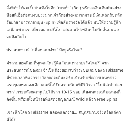
สิ่งที่ทำให้ผมเริ่มบันเทิงใจคือ “เบทต่ำ” (Bet) หรือวงเงินเดิมพันอย่าง
น้อยที่เอื้อต่อคนงบประมาณจำกัดอย่างผมมากมาย มีเงินหลักสิบหลัก
ร้อยก็สามารถกดหมุน (Spin) เพื่อลุ้นรางวัลได้แล้ว มันให้ความรู้สึก
เสมือนพวกเราเคี้ยวหมากฝรั่งไป เล่นเกมไปเพลินๆไม่บีบคั้นตนเอง
จนถึงเกินไป
ประสบการณ์ “สล็อตแตกง่าย” มีอยู่จริงไหม?
คำถามยอดนิยมที่ทุกคนใคร่รู้คือ “มันแตกง่ายจริงไหม?” จาก
ประสบการณ์ของผม จำเป็นต้องยอมรับว่าระบบเกมของ 918kissme
มีช่วงเวลาที่แจกรางวัลออกจะถี่นะครับ สำหรับเพื่อการเล่นคราว
แรกๆผมทดลองเลือกเกมที่ได้รับความนิยมที่มีรีวิวว่า “โบนัสเข้าบ่อย
มาก” ภายหลังกดหมุนไปได้ราว 10-15 รอบ เสียงเพลงเฉลิมฉลองก็
ดังขึ้น พร้อมทั้งหน้าจอที่แสดงสัญลักษณ์ Wild แล้วก็ Free Spins
เจาะลึกโลก 918kissme สล็อตแตกง่าย… สนุกสนานจริงหรือแค่ตา
ดีได้?