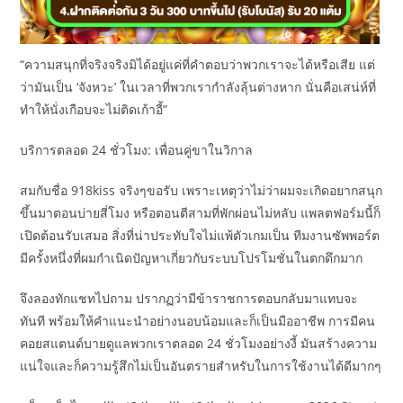
“ความสนุกที่จริงจริงมิได้อยู่แค่ที่คำตอบว่าพวกเราจะได้หรือเสีย แต่
ว่ามันเป็น ‘จังหวะ’ ในเวลาที่พวกเรากำลังลุ้นต่างหาก นั่นคือเสน่ห์ที่
ทำให้นั่งเกือบจะไม่ติดเก้าอี้”
บริการตลอด 24 ชั่วโมง: เพื่อนคู่ขาในวิกาล
สมกับชื่อ 918kiss จริงๆขอรับ เพราะเหตุว่าไม่ว่าผมจะเกิดอยากสนุก
ขึ้นมาตอนบ่ายสี่โมง หรือตอนตีสามที่พักผ่อนไม่หลับ แพลตฟอร์มนี้ก็
เปิดต้อนรับเสมอ สิ่งที่น่าประทับใจไม่แพ้ตัวเกมเป็น ทีมงานซัพพอร์ต
มีครั้งหนึ่งที่ผมกำเนิดปัญหาเกี่ยวกับระบบโปรโมชั่นในตกดึกมาก
จึงลองทักแชทไปถาม ปรากฏว่ามีข้าราชการตอบกลับมาแทบจะ
ทันที พร้อมให้คำแนะนำอย่างนอบน้อมและก็เป็นมืออาชีพ การมีคน
คอยสแตนด์บายดูแลพวกเราตลอด 24 ชั่วโมงอย่างงี้ มันสร้างความ
แน่ใจและก็ความรู้สึกไม่เป็นอันตรายสำหรับในการใช้งานได้ดีมากๆ