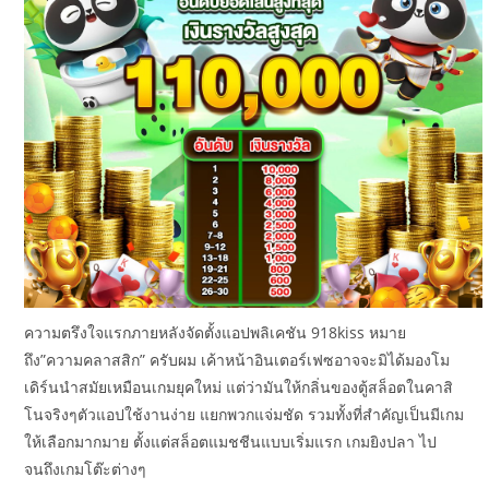
ความตรึงใจแรกภายหลังจัดตั้งแอปพลิเคชัน 918kiss หมาย
ถึง”ความคลาสสิก” ครับผม เค้าหน้าอินเตอร์เฟซอาจจะมิได้มองโม
เดิร์นนำสมัยเหมือนเกมยุคใหม่ แต่ว่ามันให้กลิ่นของตู้สล็อตในคาสิ
โนจริงๆตัวแอปใช้งานง่าย แยกพวกแจ่มชัด รวมทั้งที่สำคัญเป็นมีเกม
ให้เลือกมากมาย ตั้งแต่สล็อตแมชชีนแบบเริ่มแรก เกมยิงปลา ไป
จนถึงเกมโต๊ะต่างๆ