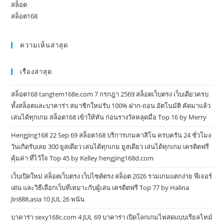
สล็อต
สล็อต168
ความเห็นล่าสุด
เรื่องล่าสุด
สล็อต168 tangtem168e.com 7 กรกฎา 2569 สล็อตเว็บตรง เว็บเดียวครบ
ทั้งสล็อตและบาคาร่า สมาชิกใหม่รับ 100% ฝาก-ถอน อัตโนมัติ คัดมาแล้ว
เล่นได้ทุกเกม สล็อต168 เข้าให้ทัน ก่อนรางวัลหลุดมือ Top 16 by Merry
Hengjing168 22 Sep 69 สล็อต168 บริการเกมคาสิโน ครบครัน 24 ชั่วโมง
วันเกิดรับเลย 300 ยูสเดียว เล่นได้ทุกเกม ยูสเดียว เล่นได้ทุกเกม เครดิตฟรี
คุ้มค่า ที่ไว้ใจ Top 45 by Kelley hengjing168d.com
เว็บเปิดใหม่ สล็อตเว็บตรง เว็บไซต์ตรง สล็อต 2026 รวมเกมแตกง่าย ฟีเจอร์
เด่น และวิธีเลือกเว็บที่เหมาะกับผู้เล่น เครดิตฟรี Top 77 by Halina
Jin888.asia 10 JUL 26 พนัน
บาคาร่า sexy168c.com 4 JUL 69 บาคาร่า เปิดโลกเกมไพ่สดแบบเรียลไทม์