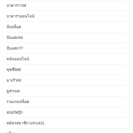
บาคาร่า168
บาคาร่าออนไลน์
ปั่นสล็อต
ปั่นแตก66
ปั่นแตก77
พนันออนไลน์
พุซซี่888
มาเก๊า69
ยูฟ่าเบท
รวมเกมสล็อต
สปอร์ตบุ๊ก
สมัครสมาชิก lotto432