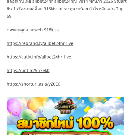
สล็อตเว็บไทย allbet24hr allbet24hr.live14 พฤษภา 2026 Stuart
ยืน 1 เรื่องเกมสล็อต 918kissmeลงทุนงบน้อย กำไรหลักแสน Top
69
ขอขอบคุณมากweb
918kiss
https://rebrand.ly/allbet24hr-live
https://cutly.info/allbet24hr_live
https://bitt.to/5h7ek0
https://shorturl.asia/yZ0E6