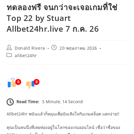
ทดลองฟรี จนกว่าจะเจอเกมที่ใช่
Top 22 by Stuart
Allbet24hr.live 7 ก.ค. 26
Post
Post
Donald Rivera
20 พฤษภาคม 2026
author:
published:
Post
allbet24hr
category:
0
0
Read Time:
5 Minute, 14 Second
Allbet24hr พนันแล้วก็หมุนเพื่อบันเทิงใจกับเกมสล็อต แตกง่าย!!
คุณเป็นคนนึงที่เคยท่องอยู่ในโลกของเกมออนไลน์ เชื่อว่าชื่อของ