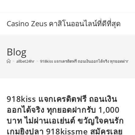
Skip
to
content
Casino Zeus คาสิโนออนไลน์ที่ดีที่สุด
Blog
>
allbet24hr
>
918kiss แจกเครดิตฟรี ถอนเงินออกได้จริง ทุกยอดฝากรับ 
918kiss แจกเครดิตฟรี ถอนเงิน
ออกได้จริง ทุกยอดฝากรับ 1,000
บาท ไม่ผ่านเอเย่นต์ ขวัญใจคนรัก
เกมยิงปลา 918kissme สมัครเลย