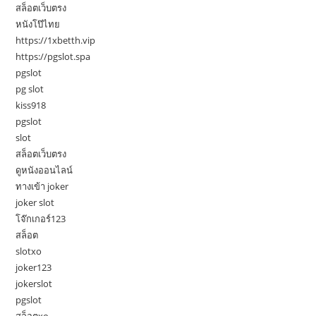
สล็อตเว็บตรง
หนังโป๊ไทย
https://1xbetth.vip
https://pgslot.spa
pgslot
pg slot
kiss918
pgslot
slot
สล็อตเว็บตรง
ดูหนังออนไลน์
ทางเข้า joker
joker slot
โจ๊กเกอร์123
สล็อต
slotxo
joker123
jokerslot
pgslot
สล็อตxo