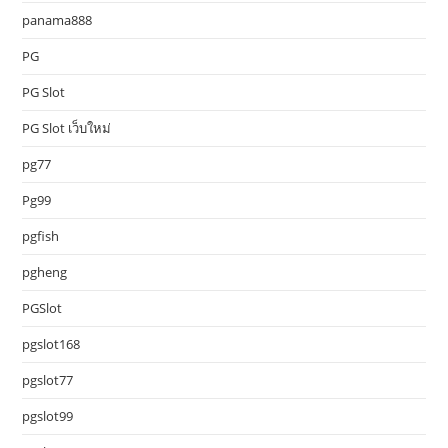
panama888
PG
PG Slot
PG Slot เว็บใหม่
pg77
Pg99
pgfish
pgheng
PGSlot
pgslot168
pgslot77
pgslot99