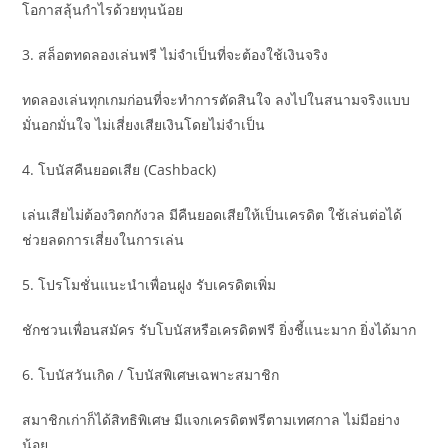
โอกาสลุ้นกำไรด้วยทุนน้อย
3. สล็อตทดลองเล่นฟรี ไม่จำเป็นที่จะต้องใช้เงินจริง
ทดลองเล่นทุกเกมก่อนที่จะทำการตัดสินใจ ลงไปในสนามจริงแบบ
มั่นอกมั่นใจ ไม่เสี่ยงเสียเงินโดยไม่จำเป็น
4. โบนัสคืนยอดเสีย (Cashback)
เล่นเสียไม่ต้องวิตกกังวล มีคืนยอดเสียให้เป็นเครดิต ใช้เล่นต่อได้
ช่วยลดการเสี่ยงในการเล่น
5. โปรโมชั่นแนะนำเพื่อนฝูง รับเครดิตเพิ่ม
ชักชวนเพื่อนสมัคร รับโบนัสหรือเครดิตฟรี ยิ่งชี้แนะมาก ยิ่งได้มาก
6. โบนัสวันเกิด / โบนัสพิเศษเฉพาะสมาชิก
สมาชิกเก่าก็ได้สิทธิพิเศษ มีแจกเครดิตฟรีตามเทศกาล ไม่มีอย่าง
น้อย