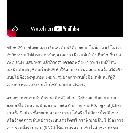
allbet24hr ขั้นตอนการรับเครดิตฟรีที่ง่ายดาย ไม่ต้องแชร์ ไม่ต้อง
ทำกิจกรรม ไม่ต้องกรอกข้อมูลยุ่งยาว เพียงแค่เข้าไปที่หน้าเว็บ ลง
ทะเบียนเป็นสมาชิก แล้วก็กดรับเครดิตฟรี 50 บาท ระบบก็โอน
เครดิตฝากบัญชีเกมในทันที ทำให้สามารถทดสอบเล่นสล็อตได้จริง
แบบไม่ต้องลงทุนก่อน เหมาะสมมากสำหรับทั้งมือใหม่และก็ผู้ที่
ต้องการทดลองระบบเว็บไซต์ก่อนฝากเงินจริง
จากการทดสอบเล่นด้วยเครดิตฟรี allbet24hr ผมเลือกเล่นเกม
สล็อตที่ได้รับความนิยมจากค่ายดัง ตัวอย่างเช่น PG,
pgslot
Joker
รวมทั้ง Slotxo ซึ่งทุกเกมสามารถหมุนได้จริง ไม่มีการล็อกฟีเจอร์
หรือจำกัดการเล่นแม้ว่าจะเป็นเครดิตฟรี กราฟิกเกมลื่น ไม่มีอาการ
ค้าง รวมทั้งระบบสุ่ม (RNG) ให้ความรู้ความเข้าใจสึกชอบธรรม