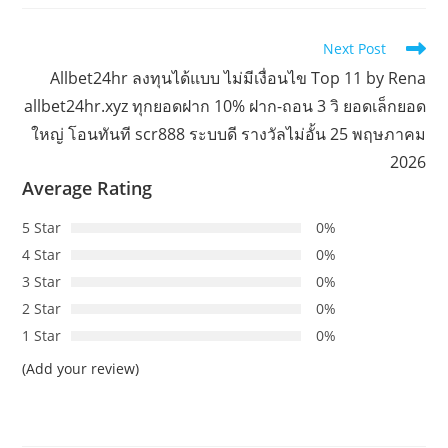
Read
Next Post
more
Allbet24hr ลงทุนได้แบบ ไม่มีเงื่อนไข Top 11 by Rena
articles
allbet24hr.xyz ทุกยอดฝาก 10% ฝาก-ถอน 3 วิ ยอดเล็กยอด
ใหญ่ โอนทันที scr888 ระบบดี รางวัลไม่อั้น 25 พฤษภาคม
2026
Average Rating
5 Star
0%
4 Star
0%
3 Star
0%
2 Star
0%
1 Star
0%
(Add your review)