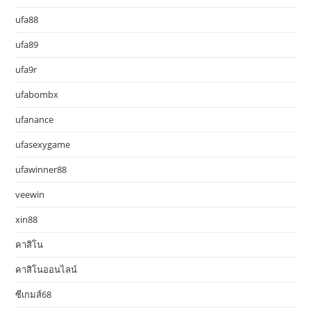
ufa88
ufa89
ufa9r
ufabombx
ufanance
ufasexygame
ufawinner88
veewin
xin88
คาสิโน
คาสิโนออนไลน์
ซีเกมส์68