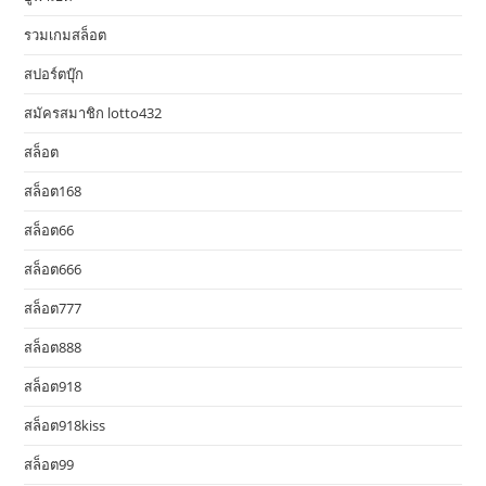
รวมเกมสล็อต
สปอร์ตบุ๊ก
สมัครสมาชิก lotto432
สล็อต
สล็อต168
สล็อต66
สล็อต666
สล็อต777
สล็อต888
สล็อต918
สล็อต918kiss
สล็อต99