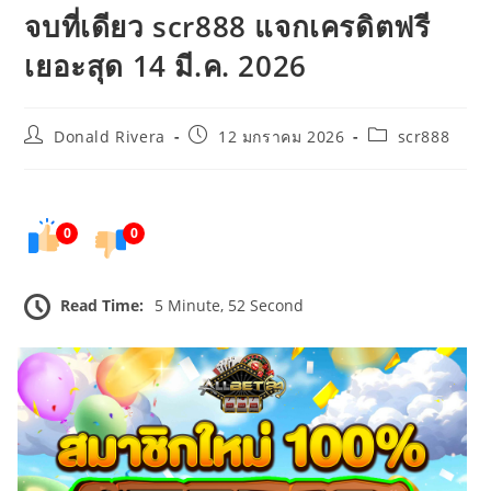
จบที่เดียว scr888 แจกเครดิตฟรี
เยอะสุด 14 มี.ค. 2026
Post
Post
Post
Donald Rivera
12 มกราคม 2026
scr888
author:
published:
category:
0
0
Read Time:
5 Minute, 52 Second