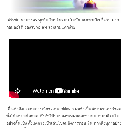
Bkkwin ครบวงจร ทุกธีม ใหม่ปัจจุบัน โบนัสแตกทุกเมื่อเชื่อวัน ฝาก
ถอนออโต้ รองรับวอเลท รวมเกมแตกง่าย
เมื่อเอ่ยถึงประสบการณ์การเล่น bkkwin ผมจำเป็นต้องบอกเลยว่าผม
พึ่งได้ลอง สล็อตสด ซึ่งทำให้มุมมองของผมต่อการเล่นเกมเปลี่ยนไป
อย่างสิ้นเชิง ตั้งแต่การเข้าเล่นไปจนถึงการถอนเงิน ทุกๆสิ่งทุกๆอย่าง