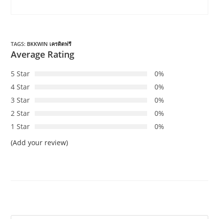
TAGS
:
BKKWIN เครดิตฟรี
Average Rating
5 Star
0%
4 Star
0%
3 Star
0%
2 Star
0%
1 Star
0%
(Add your review)