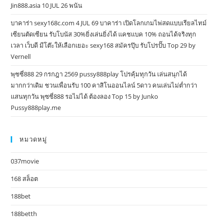
Jin888.asia 10 JUL 26 พนัน
บาคาร่า sexy168c.com 4 JUL 69 บาคาร่า เปิดโลกเกมไพ่สดแบบเรียลไทม์
เซียนตัดเซียน รับโบนัส 30%ยิ่งเล่นยิ่งได้ แคชแบค 10% ถอนได้จริงทุก
เวลา เว็บดี มีโต๊ะให้เลือกเยอะ sexy168 สมัครปุ๊บ รับโปรปั๊บ Top 29 by
Vernell
พุซซี่888 29 กรกฎา 2569 pussy888play โปรคุ้มทุกวัน เล่นสนุกได้
มากกว่าเดิม ชวนเพื่อนรับ 100 คาสิโนออนไลน์ 5ดาว คนเล่นไม่ต่ำกว่า
แสนทุกวัน พุซซี่888 รอไม่ได้ ต้องลอง Top 15 by Junko
Pussy888play.me
หมวดหมู่
037movie
168 สล็อต
188bet
188betth