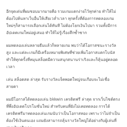
อีกจุดเด่นที่ผมชอบมากมายคือ รวมเกมแตกง่ายไว้ทุกค่าย ทำให้ไม่
ต้องไปค้นหาเว็บอื่นให้เสียเวล่ำเวลา ทุกครั้งที่ต้องการทดลองเกม
ใหม่ๆก็สามารถเลือกเล่นได้ทันที ไม่ต้องโยกเงินไปมา รวมทั้งมีการ
อัปเดตเกมใหม่อยู่เสมอ ทำให้ไม่รู้เรื่องสึกซ้ำซาก
ผมทดลองเล่นหลายธีมแล้วก็หลายเกม พบว่าได้โอกาสชนะรางวัล
สูง และแต่ละเกมก็มีเครื่องหมายพิเศษที่ช่วยเพิ่มโอกาสแตกโบนัส
ทำให้ทุกครั้งที่หมุนสล็อตมีความสนุกสนานร่าเริงและก็ลุ้นอยู่ตลอด
เวลา
เล่น สล็อตสด ล่าสุด รับรางวัลแจ็คพอตใหญ่จนเกือบจะไม่เชื่อ
สายตา
ผมมีโอกาสได้ทดลองเล่น bkkwin เครดิตฟรี ล่าสุด จากเว็บไซต์ตรง
ที่พึ่งอัปเดตโปรโมชั่นใหม่ สำหรับคนที่ยังไม่เคยทดลอง การได้
เครดิตฟรีมาทดลองเล่นเกมนับว่าเป็นโอกาสทอง เพราะว่าไม่จำเป็น
ต้องใช้เงินตนเอง แถมยังสามารถลุ้นรางวัลใหญ่ได้อย่างกับผู้เล่นที่