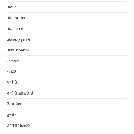
ufa9r
ufabombx
ufanance
ufasexygame
ufawinner88
veewin
xin88
คาสิโน
คาสิโนออนไลน์
ซีเกมส์68
ดูหนัง
ทางเข้า live22