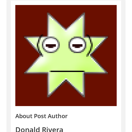
About Post Author
Donald Rivera