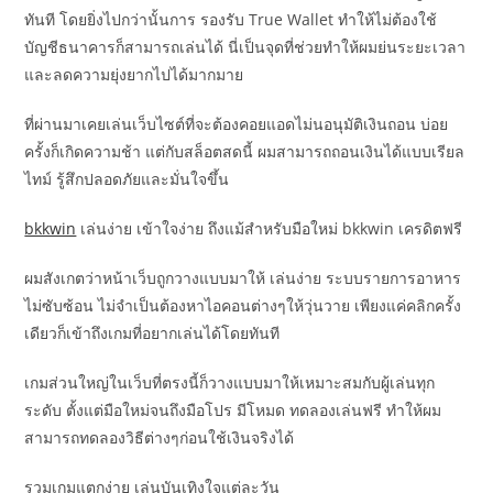
ทันที โดยยิ่งไปกว่านั้นการ รองรับ True Wallet ทำให้ไม่ต้องใช้
บัญชีธนาคารก็สามารถเล่นได้ นี่เป็นจุดที่ช่วยทำให้ผมย่นระยะเวลา
และลดความยุ่งยากไปได้มากมาย
ที่ผ่านมาเคยเล่นเว็บไซต์ที่จะต้องคอยแอดไม่นอนุมัติเงินถอน บ่อย
ครั้งก็เกิดความช้า แต่กับสล็อตสดนี้ ผมสามารถถอนเงินได้แบบเรียล
ไทม์ รู้สึกปลอดภัยและมั่นใจขึ้น
bkkwin
เล่นง่าย เข้าใจง่าย ถึงแม้สำหรับมือใหม่ bkkwin เครดิตฟรี
ผมสังเกตว่าหน้าเว็บถูกวางแบบมาให้ เล่นง่าย ระบบรายการอาหาร
ไม่ซับซ้อน ไม่จำเป็นต้องหาไอคอนต่างๆให้วุ่นวาย เพียงแค่คลิกครั้ง
เดียวก็เข้าถึงเกมที่อยากเล่นได้โดยทันที
เกมส่วนใหญ่ในเว็บที่ตรงนี้ก็วางแบบมาให้เหมาะสมกับผู้เล่นทุก
ระดับ ตั้งแต่มือใหม่จนถึงมือโปร มีโหมด ทดลองเล่นฟรี ทำให้ผม
สามารถทดลองวิธีต่างๆก่อนใช้เงินจริงได้
รวมเกมแตกง่าย เล่นบันเทิงใจแต่ละวัน