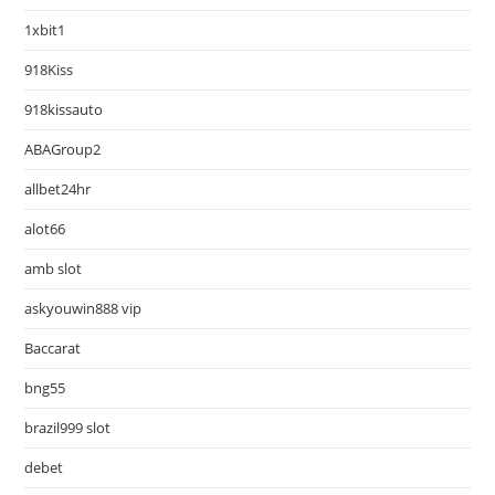
1xbit1
918Kiss
918kissauto
ABAGroup2
allbet24hr
alot66
amb slot
askyouwin888 vip
Baccarat
bng55
brazil999 slot
debet