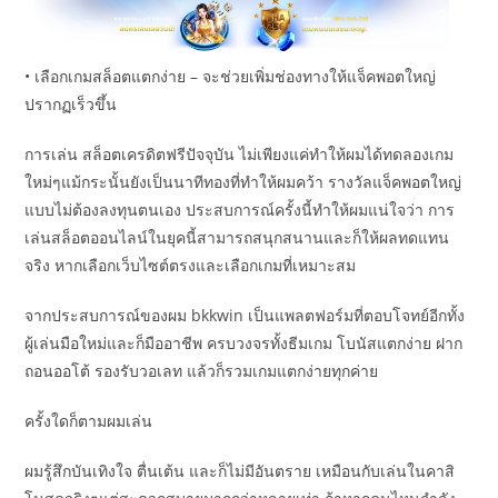
• เลือกเกมสล็อตแตกง่าย – จะช่วยเพิ่มช่องทางให้แจ็คพอตใหญ่
ปรากฏเร็วขึ้น
การเล่น สล็อตเครดิตฟรีปัจจุบัน ไม่เพียงแค่ทำให้ผมได้ทดลองเกม
ใหม่ๆแม้กระนั้นยังเป็นนาทีทองที่ทำให้ผมคว้า รางวัลแจ็คพอตใหญ่
แบบไม่ต้องลงทุนตนเอง ประสบการณ์ครั้งนี้ทำให้ผมแน่ใจว่า การ
เล่นสล็อตออนไลน์ในยุคนี้สามารถสนุกสนานและก็ให้ผลทดแทน
จริง หากเลือกเว็บไซต์ตรงและเลือกเกมที่เหมาะสม
จากประสบการณ์ของผม bkkwin เป็นแพลตฟอร์มที่ตอบโจทย์อีกทั้ง
ผู้เล่นมือใหม่และก็มืออาชีพ ครบวงจรทั้งธีมเกม โบนัสแตกง่าย ฝาก
ถอนออโต้ รองรับวอเลท แล้วก็รวมเกมแตกง่ายทุกค่าย
ครั้งใดก็ตามผมเล่น
ผมรู้สึกบันเทิงใจ ตื่นเต้น และก็ไม่มีอันตราย เหมือนกับเล่นในคาสิ