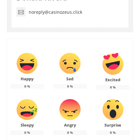
noreply@casinozeus.click
Happy
Sad
Excited
0
%
0
%
0
%
Sleepy
Angry
Surprise
0
%
0
%
0
%