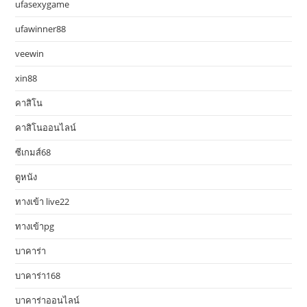
ufasexygame
ufawinner88
veewin
xin88
คาสิโน
คาสิโนออนไลน์
ซีเกมส์68
ดูหนัง
ทางเข้า live22
ทางเข้าpg
บาคาร่า
บาคาร่า168
บาคาร่าออนไลน์