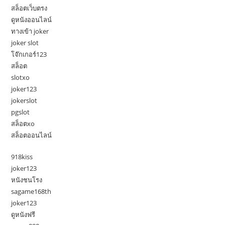
สล็อตเว็บตรง
ดูหนังออนไลน์
ทางเข้า joker
joker slot
โจ๊กเกอร์123
สล็อต
slotxo
joker123
jokerslot
pgslot
สล็อตxo
สล็อตออนไลน์
918kiss
joker123
หนังชนโรง
sagame168th
joker123
ดูหนังฟรี