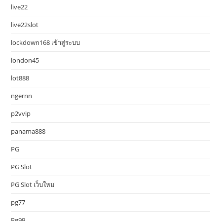
live22
live22slot
lockdown168 เข้าสู่ระบบ
london45
lot888
ngernn
p2vvip
panama888
PG
PG Slot
PG Slot เว็บใหม่
pg77
Pg99