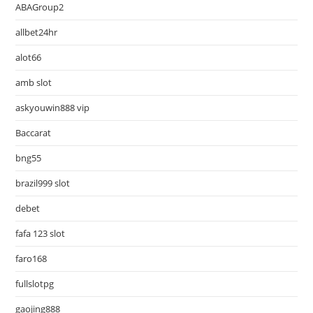
ABAGroup2
allbet24hr
alot66
amb slot
askyouwin888 vip
Baccarat
bng55
brazil999 slot
debet
fafa 123 slot
faro168
fullslotpg
gaojing888