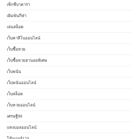
เซ็กซี่บาคาร่า
เดิมพันกีฬา
เล่นสล็อต
เว็บคาสิโนออนไลน์
เว็บซื้อหวย
เว็บซื้อหวยฮานอยพิเศษ
เว็บพนัน
เว็บพนันออนไลน์
เว็บสล็อต
เว็บหวยออนไลน์
เศรษฐี99
แทงบอลออนไลน์
โจ๊กเกอร์123