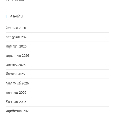
คลังเก็บ
สิงหาคม 2026
กรกฎาคม 2026
มิถุนายน 2026
พฤษภาคม 2026
เมษายน 2026
มีนาคม 2026
กุมภาพันธ์ 2026
มกราคม 2026
ธันวาคม 2025
พฤศจิกายน 2025