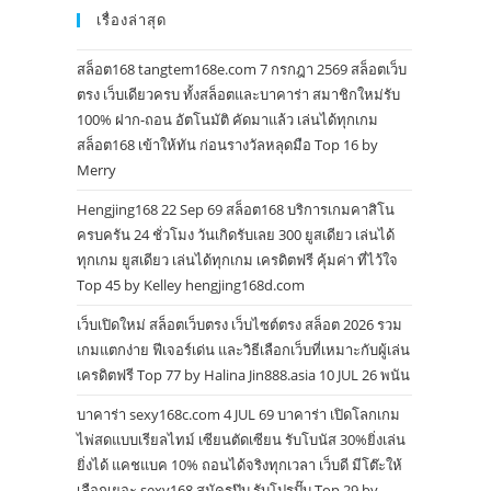
เรื่องล่าสุด
สล็อต168 tangtem168e.com 7 กรกฎา 2569 สล็อตเว็บ
ตรง เว็บเดียวครบ ทั้งสล็อตและบาคาร่า สมาชิกใหม่รับ
100% ฝาก-ถอน อัตโนมัติ คัดมาแล้ว เล่นได้ทุกเกม
สล็อต168 เข้าให้ทัน ก่อนรางวัลหลุดมือ Top 16 by
Merry
Hengjing168 22 Sep 69 สล็อต168 บริการเกมคาสิโน
ครบครัน 24 ชั่วโมง วันเกิดรับเลย 300 ยูสเดียว เล่นได้
ทุกเกม ยูสเดียว เล่นได้ทุกเกม เครดิตฟรี คุ้มค่า ที่ไว้ใจ
Top 45 by Kelley hengjing168d.com
เว็บเปิดใหม่ สล็อตเว็บตรง เว็บไซต์ตรง สล็อต 2026 รวม
เกมแตกง่าย ฟีเจอร์เด่น และวิธีเลือกเว็บที่เหมาะกับผู้เล่น
เครดิตฟรี Top 77 by Halina Jin888.asia 10 JUL 26 พนัน
บาคาร่า sexy168c.com 4 JUL 69 บาคาร่า เปิดโลกเกม
ไพ่สดแบบเรียลไทม์ เซียนตัดเซียน รับโบนัส 30%ยิ่งเล่น
ยิ่งได้ แคชแบค 10% ถอนได้จริงทุกเวลา เว็บดี มีโต๊ะให้
เลือกเยอะ sexy168 สมัครปุ๊บ รับโปรปั๊บ Top 29 by