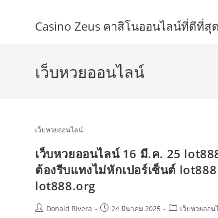
Skip
to
Casino Zeus คาสิโนออนไลน์ที่ดีที่สุ
content
เว็บหวยออนไลน์
เว็บหวยออนไลน์
เว็บหวยออนไลน์ 16 มี.ค. 25 lot888
ต้องรีบแทงไม่หักเปอร์เซ็นต์ lot8
lot888.org
Post
Post
Post
Donald Rivera
24 มีนาคม 2025
เว็บหวยออนไ