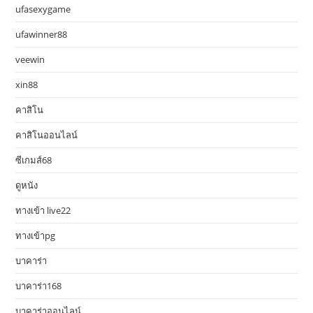
ufasexygame
ufawinner88
veewin
xin88
คาสิโน
คาสิโนออนไลน์
ซีเกมส์68
ดูหนัง
ทางเข้า live22
ทางเข้าpg
บาคาร่า
บาคาร่า168
บาคาร่าออนไลน์