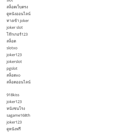
slot
สล็อตเว็บตรง
ดูหนังออนไลน์
ทางเข้า joker
joker slot
โจ๊กเกอร์123
สล็อต
slotxo
joker123
jokerslot
pgslot
สล็อตxo
สล็อตออนไลน์
918kiss
joker123
หนังชนโรง
sagame168th
joker123
ดูหนังฟรี