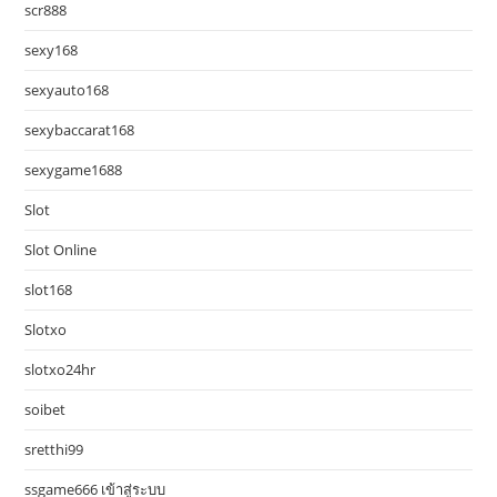
scr888
sexy168
sexyauto168
sexybaccarat168
sexygame1688
Slot
Slot Online
slot168
Slotxo
slotxo24hr
soibet
sretthi99
ssgame666 เข้าสู่ระบบ