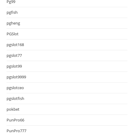
Pg99
pgfish
pgheng
PGSlot
pgslot168
pgslot77
pgslot99
pgslot9999
pgslotceo
pgslotfish
pokbet
PunPro66
PunPro777