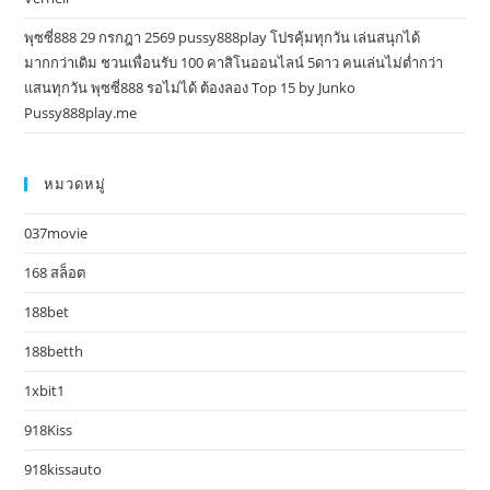
พุซซี่888 29 กรกฎา 2569 pussy888play โปรคุ้มทุกวัน เล่นสนุกได้
มากกว่าเดิม ชวนเพื่อนรับ 100 คาสิโนออนไลน์ 5ดาว คนเล่นไม่ต่ำกว่า
แสนทุกวัน พุซซี่888 รอไม่ได้ ต้องลอง Top 15 by Junko
Pussy888play.me
หมวดหมู่
037movie
168 สล็อต
188bet
188betth
1xbit1
918Kiss
918kissauto