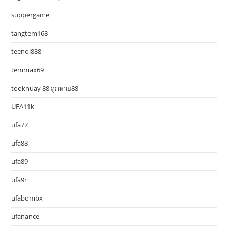
suppergame
tangtem168
teenoi888
temmax69
tookhuay 88 ถูกหวย88
UFA11k
ufa77
ufa88
ufa89
ufa9r
ufabombx
ufanance