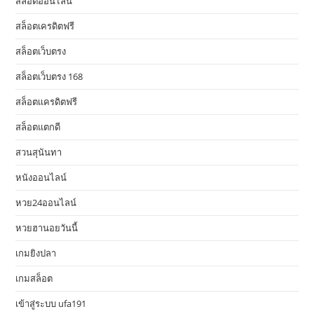
สล็อตออนไลน์
สล็อตเครดิตฟรี
สล็อตเว็บตรง
สล็อตเว็บตรง 168
สล็อตเเครดิตฟรี
สล็อตแตกดี
สวนสุนันทา
หนังออนไลน์
หวย24ออนไลน์
หวยฮานอยวันนี้
เกมยิงปลา
เกมสล็อต
เข้าสู่ระบบ ufa191