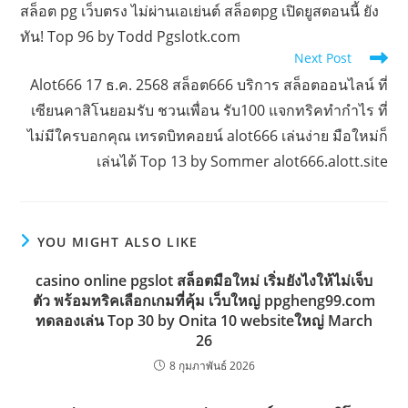
สล็อต pg เว็บตรง ไม่ผ่านเอเย่นต์ สล็อตpg เปิดยูสตอนนี้ ยัง
ทัน! Top 96 by Todd Pgslotk.com
Next Post
Alot666 17 ธ.ค. 2568 สล็อต666 บริการ สล็อตออนไลน์ ที่
เซียนคาสิโนยอมรับ ชวนเพื่อน รับ100 แจกทริคทำกำไร ที่
ไม่มีใครบอกคุณ เทรดบิทคอยน์ alot666 เล่นง่าย มือใหม่ก็
เล่นได้ Top 13 by Sommer alot666.alott.site
YOU MIGHT ALSO LIKE
casino online pgslot สล็อตมือใหม่ เริ่มยังไงให้ไม่เจ็บ
ตัว พร้อมทริคเลือกเกมที่คุ้ม เว็บใหญ่ ppgheng99.com
ทดลองเล่น Top 30 by Onita 10 websiteใหญ่ March
26
8 กุมภาพันธ์ 2026