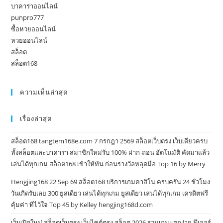
บาคาร่าออนไลน์
punpro777
ซื้อหวยออนไลน์
หวยออนไลน์
สล็อต
สล็อต168
ความเห็นล่าสุด
เรื่องล่าสุด
สล็อต168 tangtem168e.com 7 กรกฎา 2569 สล็อตเว็บตรง เว็บเดียวครบ
ทั้งสล็อตและบาคาร่า สมาชิกใหม่รับ 100% ฝาก-ถอน อัตโนมัติ คัดมาแล้ว
เล่นได้ทุกเกม สล็อต168 เข้าให้ทัน ก่อนรางวัลหลุดมือ Top 16 by Merry
Hengjing168 22 Sep 69 สล็อต168 บริการเกมคาสิโน ครบครัน 24 ชั่วโมง
วันเกิดรับเลย 300 ยูสเดียว เล่นได้ทุกเกม ยูสเดียว เล่นได้ทุกเกม เครดิตฟรี
คุ้มค่า ที่ไว้ใจ Top 45 by Kelley hengjing168d.com
เว็บเปิดใหม่ สล็อตเว็บตรง เว็บไซต์ตรง สล็อต 2026 รวมเกมแตกง่าย ฟีเจอร์