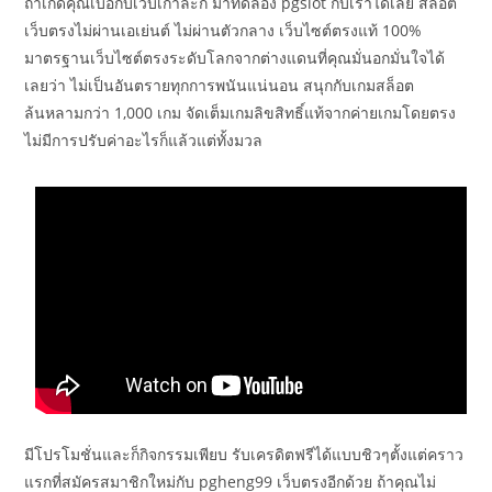
ถ้าเกิดคุณเบื่อกับเว็บเก่าล่ะก็ มาทดลอง pgslot กับเราได้เลย สล็อต
เว็บตรงไม่ผ่านเอเย่นต์ ไม่ผ่านตัวกลาง เว็บไซต์ตรงแท้ 100%
มาตรฐานเว็บไซต์ตรงระดับโลกจากต่างแดนที่คุณมั่นอกมั่นใจได้
เลยว่า ไม่เป็นอันตรายทุกการพนันแน่นอน สนุกกับเกมสล็อต
ล้นหลามกว่า 1,000 เกม จัดเต็มเกมลิขสิทธิ์แท้จากค่ายเกมโดยตรง
ไม่มีการปรับค่าอะไรก็แล้วแต่ทั้งมวล
มีโปรโมชั่นและก็กิจกรรมเพียบ รับเครดิตฟรีได้แบบชิวๆตั้งแต่คราว
แรกที่สมัครสมาชิกใหม่กับ pgheng99 เว็บตรงอีกด้วย ถ้าคุณไม่