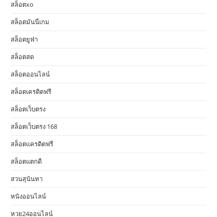
สล็อตxo
สล็อตมันนี่เกม
สล็อตยูฟ่า
สล็อตสด
สล็อตออนไลน์
สล็อตเครดิตฟรี
สล็อตเว็บตรง
สล็อตเว็บตรง 168
สล็อตเเครดิตฟรี
สล็อตแตกดี
สวนสุนันทา
หนังออนไลน์
หวย24ออนไลน์