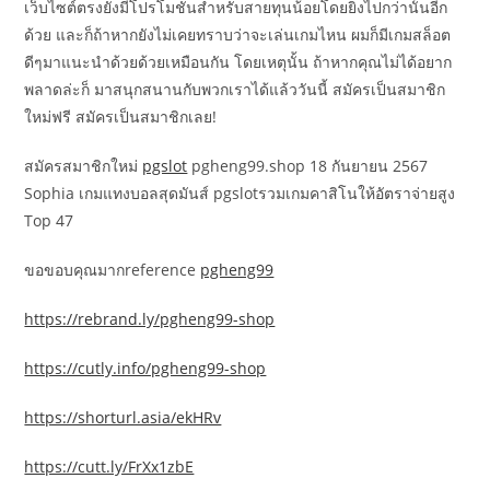
เว็บไซต์ตรงยังมีโปรโมชั่นสำหรับสายทุนน้อยโดยยิ่งไปกว่านั้นอีก
ด้วย และก็ถ้าหากยังไม่เคยทราบว่าจะเล่นเกมไหน ผมก็มีเกมสล็อต
ดีๆมาแนะนำด้วยด้วยเหมือนกัน โดยเหตุนั้น ถ้าหากคุณไม่ได้อยาก
พลาดล่ะก็ มาสนุกสนานกับพวกเราได้แล้ววันนี้ สมัครเป็นสมาชิก
ใหม่ฟรี สมัครเป็นสมาชิกเลย!
สมัครสมาชิกใหม่
pgslot
pgheng99.shop 18 กันยายน 2567
Sophia เกมแทงบอลสุดมันส์ pgslotรวมเกมคาสิโนให้อัตราจ่ายสูง
Top 47
ขอขอบคุณมากreference
pgheng99
https://rebrand.ly/pgheng99-shop
https://cutly.info/pgheng99-shop
https://shorturl.asia/ekHRv
https://cutt.ly/FrXx1zbE