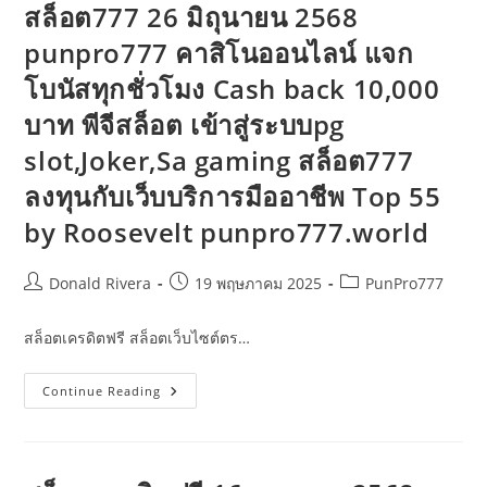
ไหล
ถอน
สล็อต777 26 มิถุนายน 2568
คม
ได้
ชัด
จริง
punpro777 คาสิโนออนไลน์ แจก
ไม่
28
สะดุด
ธันวา
โบนัสทุกชั่วโมง Cash back 10,000
ปั่น
2026
สล็อต
โปร
บาท พีจีสล็อต เข้าสู่ระบบpg
โม
ชั่น
slot,Joker,Sa gaming สล็อต777
เด็ด
ทุก
ลงทุนกับเว็บบริการมืออาชีพ Top 55
วัน
บา
คา
by Roosevelt punpro777.world
ร่า
สล็อต
คา
สิ
Post
Post
Post
Donald Rivera
19 พฤษภาคม 2025
PunPro777
โนสด
author:
published:
category:
หวย
แทง
สล็อตเครดิตฟรี สล็อตเว็บไซต์ตร…
บอล
สล็อต
เครดิต
ฟรี
สล็อต777
Continue Reading
พิชิต
26
เงิน
มิถุนายน
รางวัล
2568
อัตรา
Punpro777
ชนะ
คา
สูง
สิ