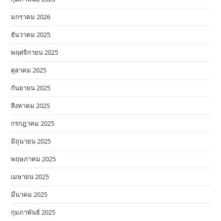
มกราคม 2026
ธันวาคม 2025
พฤศจิกายน 2025
ตุลาคม 2025
กันยายน 2025
สิงหาคม 2025
กรกฎาคม 2025
มิถุนายน 2025
พฤษภาคม 2025
เมษายน 2025
มีนาคม 2025
กุมภาพันธ์ 2025