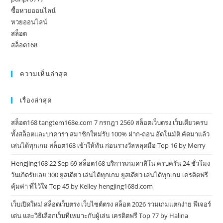
ซื้อหวยออนไลน์
หวยออนไลน์
สล็อต
สล็อต168
ความเห็นล่าสุด
เรื่องล่าสุด
สล็อต168 tangtem168e.com 7 กรกฎา 2569 สล็อตเว็บตรง เว็บเดียวครบ
ทั้งสล็อตและบาคาร่า สมาชิกใหม่รับ 100% ฝาก-ถอน อัตโนมัติ คัดมาแล้ว
เล่นได้ทุกเกม สล็อต168 เข้าให้ทัน ก่อนรางวัลหลุดมือ Top 16 by Merry
Hengjing168 22 Sep 69 สล็อต168 บริการเกมคาสิโน ครบครัน 24 ชั่วโมง
วันเกิดรับเลย 300 ยูสเดียว เล่นได้ทุกเกม ยูสเดียว เล่นได้ทุกเกม เครดิตฟรี
คุ้มค่า ที่ไว้ใจ Top 45 by Kelley hengjing168d.com
เว็บเปิดใหม่ สล็อตเว็บตรง เว็บไซต์ตรง สล็อต 2026 รวมเกมแตกง่าย ฟีเจอร์
เด่น และวิธีเลือกเว็บที่เหมาะกับผู้เล่น เครดิตฟรี Top 77 by Halina