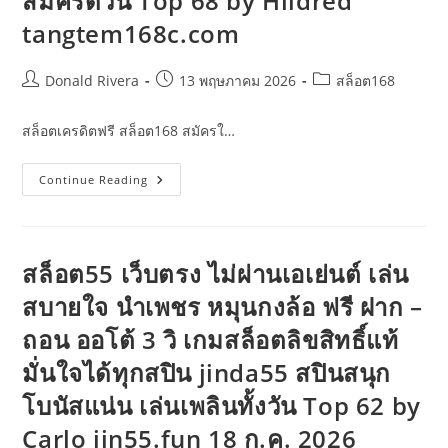
สมัครด่วน Top 68 by Hildred
มหา
เฮง
tangtem168c.com
ไม่
ติด
เทิร์น
สล็อต
Post
Post
Post
Donald Rivera
13 พฤษภาคม 2026
สล็อต168
เว็บ
author:
published:
category:
ตรง
สล็อต168
สล็อตเครดิตฟรี สล็อต168 สมัครใ…
เศรษฐกิจ
แย่
แต่
แฮปปี้168
สล็อต168
Continue Reading
แตก
19
ดี
JUL
26
2569
July
Tangtem168
2026
คา
สิ
สล็อต55 เว็บตรง ไม่ผ่านเอเย่นต์ เล่น
โน
แท้
สบายใจ นำเพชร หมุนกงล้อ ฟรี ฝาก –
เล่น
ง่าย
ถอน ออโต้ 3 วิ เกมสล็อตลิขสิทธิ์แท้
ไม่
ต้อง
บิน
มั่นใจได้ทุกสปิน jinda55 สปินสนุก
สมาชิก
ใหม่
โบนัสแน่น เล่นเพลินทั้งวัน Top 62 by
รับ
500
Carlo jin55.fun 18 ก.ค. 2026
ระบบ
ดี