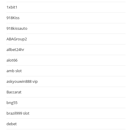
1xbit1
918Kiss
918kissauto
ABAGroup2
allbet24hr
alot66
amb slot
askyouwin888 vip
Baccarat
bng55
brazil999 slot
debet