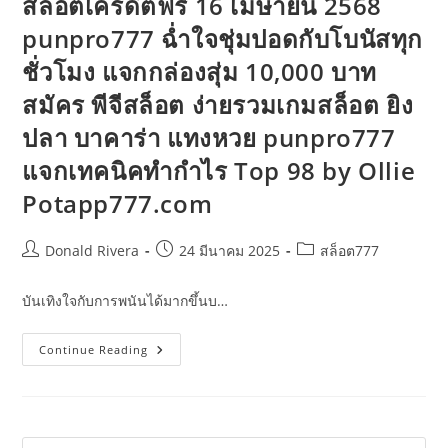
สล็อตเครดิตฟรี 16 เมษายน 2568
Top
โน
61
ออนไลน์
punpro777 ฉ่ำใจชุ่มปอดกับโบนัสทุก
By
แจก
Jody
โบนัส
Jin55.vip
ชั่วโมง แจกกล่องสุ่ม 10,000 บาท
ทุก
26
ชั่วโมง
JUN
Cash
สมัคร พีจีสล็อต ง่ายรวมเกมสล็อต ยิง
25
Back
10,000
ปลา บาคาร่า แทงหวย punpro777
บาท
พี
แจกเทคนิคทำกำไร Top 98 by Ollie
จี
สล็อต
เข้า
Potapp777.com
สู่
ระบบpg
Slot,Joker,Sa
Gaming
Post
Post
Post
Donald Rivera
24 มีนาคม 2025
สล็อต777
สล็อต777
author:
published:
category:
ลงทุน
กับ
บันเทิงใจกับการพนันได้มากขึ้นบ…
เว็บ
บริการ
มือ
อาชีพ
สล็อต
Continue Reading
Top
เครดิต
55
ฟรี
By
16
Roosevelt
เมษายน
Punpro777.world
2568
Punpro777
ฉ่ำ