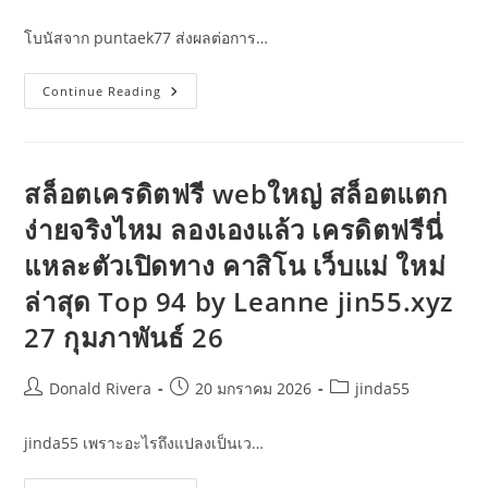
author:
published:
category:
เล่น
ได้
โบนัสจาก puntaek77 ส่งผลต่อการ…
คุ้น
ค่า
ต่อ
การ
สล็อต
Continue Reading
ลงทุน
เครดิต
Jinda55
ฟรี
สมัคร
Puntaek77.com
ไว
10
เงิน
ก.พ.
ไหล
69
สล็อตเครดิตฟรี webใหญ่ สล็อตแตก
เข้า
ปั่น
รัวๆ
แตก77
ง่ายจริงไหม ลองเองแล้ว เครดิตฟรีนี่
Top
เว็บ
70
เดิม
By
แหละตัวเปิดทาง คาสิโน เว็บแม่ ใหม่
พัน
Emily
สุด
Jin55.win
โปร
ล่าสุด Top 94 by Leanne jin55.xyz
ตอบ
โจทย์
27 กุมภาพันธ์ 26
สาย
ทุน
น้อย
สาย
Post
Post
Post
Donald Rivera
20 มกราคม 2026
jinda55
กงล้อ
author:
published:
category:
ห้าม
พลาด
เล่น
jinda55 เพราะอะไรถึงแปลงเป็นเว…
ปุ๊บ
ถอน
ปั๊บPgslot,Slotxo,Joker123