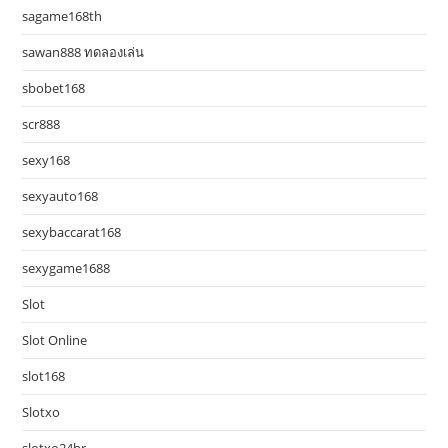
sagame168th
sawan888 ทดลองเล่น
sbobet168
scr888
sexy168
sexyauto168
sexybaccarat168
sexygame1688
Slot
Slot Online
slot168
Slotxo