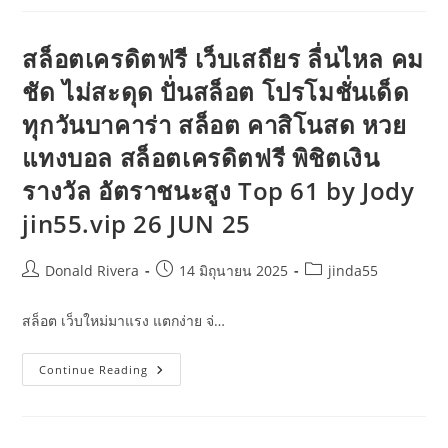
แท้
26
ครบ
ทุก
การ
สล็อตเครดิตฟรี เว็บเสถียร ลื่นไหล คม
เดิม
พัน
ชัด ไม่สะดุด ปั่นสล็อต โปรโมชั่นเด็ด
Top
3
ทุกวันบาคาร่า สล็อต คาสิโนสด หวย
By
Wyatt
Happy168.uk
แทงบอล สล็อตเครดิตฟรี พิชิตเงิน
เกม
อัพเดท
รางวัล อัตราชนะสูง Top 61 by Jody
ใหม่
ล่าสุด
jin55.vip 26 JUN 25
ฝาก
ถอน
ไม่
มี
Post
Post
Post
Donald Rivera
14 มิถุนายน 2025
jinda55
ขั่น
ต่ำ
author:
published:
category:
คา
สิ
สล็อต เว็บใหม่มาแรง แตกง่าย จ่…
โน
ออนไลน์
ระดับ
สล็อต
VIP
Continue Reading
เครดิต
สล็อต
ฟรี
เครดิต
เว็บ
ฟรี
เสถียร
แตก
ลื่น
ดี