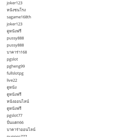
joker123
หนังชนโรง
sagame168th
joker123
ดูหนังฟรี
pussy888
pussy888
บาคาร่า168
pgslot
pgheng99
fullslotpg
live22
ดูหนัง
ดูหนังฟรี
หนังออนไลน์
ดูหนังฟรี
pgslot77
ปั่นแตก66
บาคาร่าออนไลน์
punpro777