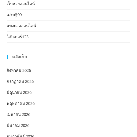
เว็บหวยออนไลน์
เศรษฐี99
แทงบอลออนไลน์
โจ๊กเกอร์123
คลังเก็บ
สิงหาคม 2026
กรกฎาคม 2026
มิถุนายน 2026
พฤษภาคม 2026
เมษายน 2026
มีนาคม 2026
กุมภาพันธ์ 2026