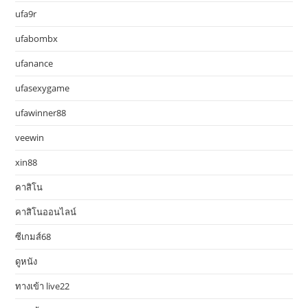
ufa9r
ufabombx
ufanance
ufasexygame
ufawinner88
veewin
xin88
คาสิโน
คาสิโนออนไลน์
ซีเกมส์68
ดูหนัง
ทางเข้า live22