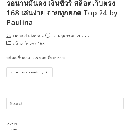
รอนานมั่นคง เงินชัวร์ สล็อตเว็บตรง
168 เล่นง่าย จ่ายทุกยอด Top 24 by
Paulina
Post
Post
Donald Rivera
14 พฤษภาคม 2025
author:
published:
Post
สล็อตเว็บตรง 168
category:
สล็อตเว็บตรง 168 ยอดเยี่ยมประส…
สล็อต
Continue Reading
เว็บ
ตรง
168
168lambo.love
24
พ.ค.
24
สล็อต
เว็บ
ตรง
168
ฉลอง
joker123
เว็บ
ตรง