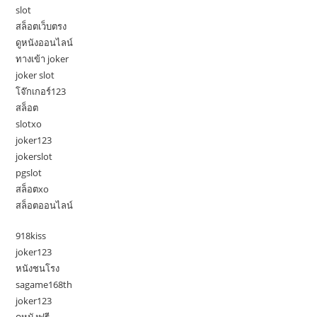
Paulina
slot
สล็อตเว็บตรง
ดูหนังออนไลน์
ทางเข้า joker
joker slot
โจ๊กเกอร์123
สล็อต
slotxo
joker123
jokerslot
pgslot
สล็อตxo
สล็อตออนไลน์
918kiss
joker123
หนังชนโรง
sagame168th
joker123