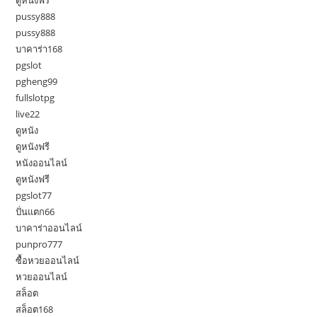
ดูหนังฟรี
pussy888
pussy888
บาคาร่า168
pgslot
pgheng99
fullslotpg
live22
ดูหนัง
ดูหนังฟรี
หนังออนไลน์
ดูหนังฟรี
pgslot77
ปั่นแตก66
บาคาร่าออนไลน์
punpro777
ซื้อหวยออนไลน์
หวยออนไลน์
สล็อต
สล็อต168