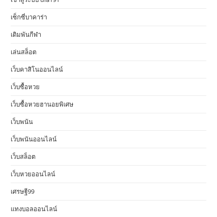
เซ็กซี่บาคาร่า
เดิมพันกีฬา
เล่นสล็อต
เว็บคาสิโนออนไลน์
เว็บซื้อหวย
เว็บซื้อหวยฮานอยพิเศษ
เว็บพนัน
เว็บพนันออนไลน์
เว็บสล็อต
เว็บหวยออนไลน์
เศรษฐี99
แทงบอลออนไลน์