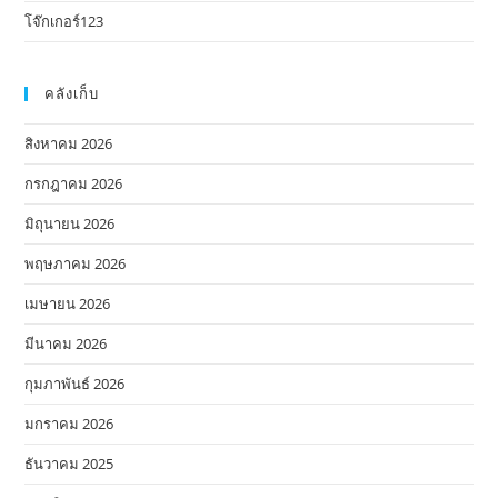
โจ๊กเกอร์123
คลังเก็บ
สิงหาคม 2026
กรกฎาคม 2026
มิถุนายน 2026
พฤษภาคม 2026
เมษายน 2026
มีนาคม 2026
กุมภาพันธ์ 2026
มกราคม 2026
ธันวาคม 2025