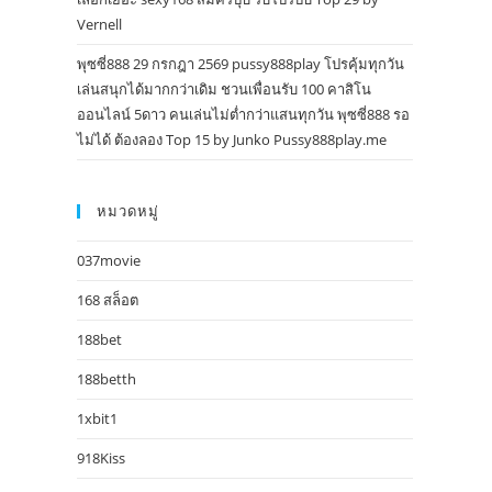
Vernell
พุซซี่888 29 กรกฎา 2569 pussy888play โปรคุ้มทุกวัน
เล่นสนุกได้มากกว่าเดิม ชวนเพื่อนรับ 100 คาสิโน
ออนไลน์ 5ดาว คนเล่นไม่ต่ำกว่าแสนทุกวัน พุซซี่888 รอ
ไม่ได้ ต้องลอง Top 15 by Junko Pussy888play.me
หมวดหมู่
037movie
168 สล็อต
188bet
188betth
1xbit1
918Kiss