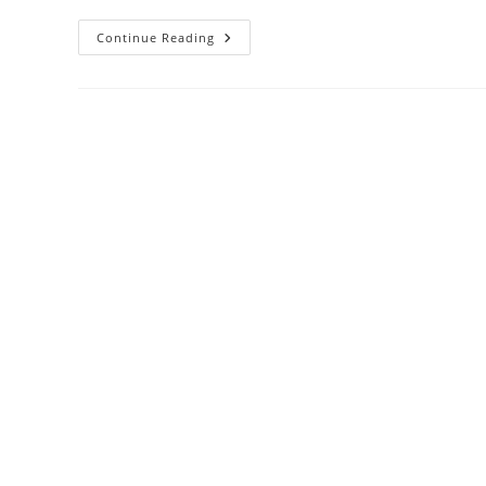
Ufabomb
Continue Reading
15
FEB
2568
Ufabombx
เว็บ
พนัน
บอล
ออนไลน์
มา
แรง
อันดับ
1
วิเคราะห์
บอล
แม่น
แจก
โปร
เด็ด
ไม่
อั้น
แทง
บอล
เงินสด
ได้
เดิม
พัน
กีฬา
สมัคร
รับ