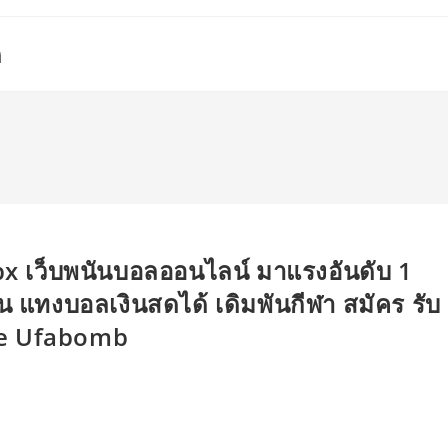
ด
เว็บพนันบอลออนไลน์ มาแรงอันดับ 1
น แทงบอลเงินสดได้ เดิมพันกีฬา สมัคร รับ
nie Ufabomb