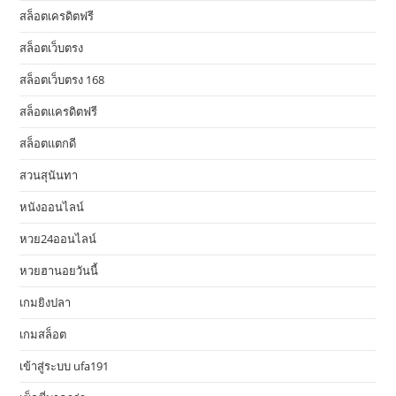
สล็อตเครดิตฟรี
สล็อตเว็บตรง
สล็อตเว็บตรง 168
สล็อตเเครดิตฟรี
สล็อตแตกดี
สวนสุนันทา
หนังออนไลน์
หวย24ออนไลน์
หวยฮานอยวันนี้
เกมยิงปลา
เกมสล็อต
เข้าสู่ระบบ ufa191