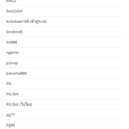
live22
live22slot
lockdown168 เข้าสู่ระบบ
london45
lot888
ngernn
p2vvip
panama888
PG
PG Slot
PG Slot เว็บใหม่
pg77
Pg99