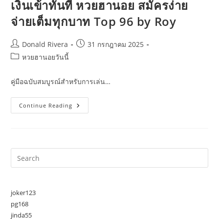
เงินเข้าทันที หวยฮานอย สมัครง่าย
จ่ายเต็มทุกบาท Top 96 by Roy
Post
Post
Donald Rivera
31 กรกฎาคม 2025
author:
published:
Post
หวยฮานอยวันนี้
category:
คู่มือฉบับสมบูรณ์สำหรับการเล่น…
หวย
Continue Reading
ฮานอย
Thethao99.com
25
สิงหาคม
68
เว็บ
หวย
ฮานอย
ตรวจ
หวย
งวด
ล่าสุด
joker123
รวดเร็ว
แม่นยำ
pg168
หวย
หุ้น
jinda55