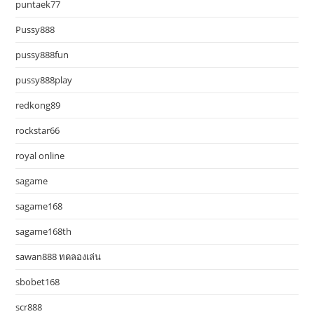
puntaek77
Pussy888
pussy888fun
pussy888play
redkong89
rockstar66
royal online
sagame
sagame168
sagame168th
sawan888 ทดลองเล่น
sbobet168
scr888