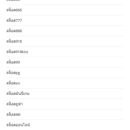
สล็อต666
สล็อต777
สล็อต888
สล็อต918
สล็อต918kiss
สล็อต99
สล็อตpg
สล็อตxo
สล็อตมันนี่เกม
สล็อตยูฟ่า
สล็อตสด
สล็อตออนไลน์