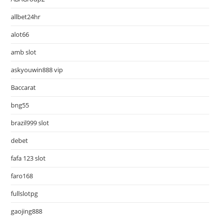
allbet24hr
alot66
amb slot
askyouwin888 vip
Baccarat
bng55
brazil999 slot
debet
fafa 123 slot
faro168
fullslotpg
gaojing888