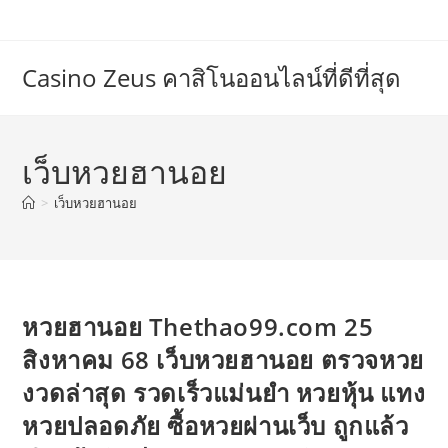
Skip
to
content
Casino Zeus คาสิโนออนไลน์ที่ดีที่สุด
เว็บหวยฮานอย
>
เว็บหวยฮานอย
หวยฮานอย Thethao99.com 25
สิงหาคม 68 เว็บหวยฮานอย ตรวจหวย
งวดล่าสุด รวดเร็วแม่นยำ หวยหุ้น แทง
หวยปลอดภัย ซื้อหวยผ่านเว็บ ถูกแล้ว