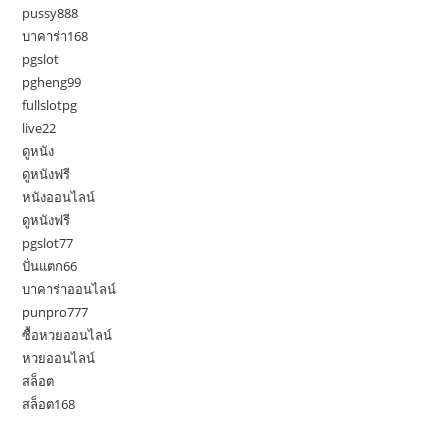
pussy888
บาคาร่า168
pgslot
pgheng99
fullslotpg
live22
ดูหนัง
ดูหนังฟรี
หนังออนไลน์
ดูหนังฟรี
pgslot77
ปั่นแตก66
บาคาร่าออนไลน์
punpro777
ซื้อหวยออนไลน์
หวยออนไลน์
สล็อต
สล็อต168