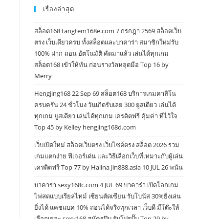
เรื่องล่าสุด
ส
สล็อต168 tangtem168e.com 7 กรกฎา 2569 สล็อตเว็บ
ตรง เว็บเดียวครบ ทั้งสล็อตและบาคาร่า สมาชิกใหม่รับ
100% ฝาก-ถอน อัตโนมัติ คัดมาแล้ว เล่นได้ทุกเกม
สล็อต168 เข้าให้ทัน ก่อนรางวัลหลุดมือ Top 16 by
Merry
Hengjing168 22 Sep 69 สล็อต168 บริการเกมคาสิโน
ครบครัน 24 ชั่วโมง วันเกิดรับเลย 300 ยูสเดียว เล่นได้
ทุกเกม ยูสเดียว เล่นได้ทุกเกม เครดิตฟรี คุ้มค่า ที่ไว้ใจ
Top 45 by Kelley hengjing168d.com
เว็บเปิดใหม่ สล็อตเว็บตรง เว็บไซต์ตรง สล็อต 2026 รวม
เกมแตกง่าย ฟีเจอร์เด่น และวิธีเลือกเว็บที่เหมาะกับผู้เล่น
เครดิตฟรี Top 77 by Halina Jin888.asia 10 JUL 26 พนัน
บาคาร่า sexy168c.com 4 JUL 69 บาคาร่า เปิดโลกเกม
ไพ่สดแบบเรียลไทม์ เซียนตัดเซียน รับโบนัส 30%ยิ่งเล่น
ยิ่งได้ แคชแบค 10% ถอนได้จริงทุกเวลา เว็บดี มีโต๊ะให้
เลือกเยอะ sexy168 สมัครปุ๊บ รับโปรปั๊บ Top 29 by