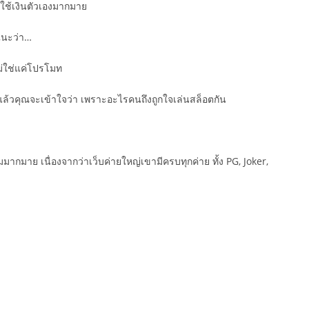
งใช้เงินตัวเองมากมาย
แนะว่า…
 ไม่ใช่แค่โปรโมท
แล้วคุณจะเข้าใจว่า เพราะอะไรคนถึงถูกใจเล่นสล็อตกัน
ากมาย เนื่องจากว่าเว็บค่ายใหญ่เขามีครบทุกค่าย ทั้ง PG, Joker,