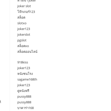
ทางเข้า joker
joker slot
โจ๊กเกอร์123
สล็อต
slotxo
joker123
jokerslot
pgslot
สล็อตxo
สล็อตออนไลน์
918kiss
joker123
หนังชนโรง
sagame168th
joker123
ดูหนังฟรี
pussy888
้
pussy888
บาคาร่า168