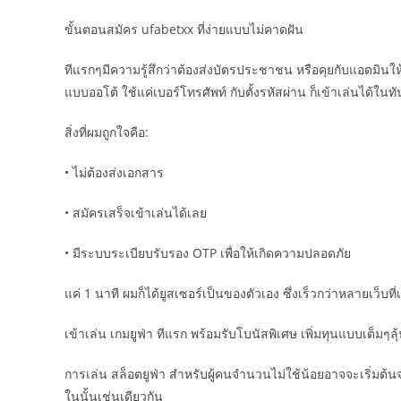
ขั้นตอนสมัคร ufabetxx ที่ง่ายแบบไม่คาดฝัน
ทีแรกๆมีความรู้สึกว่าต้องส่งบัตรประชาชน หรือคุยกับแอดมิน
แบบออโต้ ใช้แค่เบอร์โทรศัพท์ กับตั้งรหัสผ่าน ก็เข้าเล่นได้ในทั
สิ่งที่ผมถูกใจคือ:
• ไม่ต้องส่งเอกสาร
• สมัครเสร็จเข้าเล่นได้เลย
• มีระบบระเบียบรับรอง OTP เพื่อให้เกิดความปลอดภัย
แค่ 1 นาที ผมก็ได้ยูสเซอร์เป็นของตัวเอง ซึ่งเร็วกว่าหลายเว็บ
เข้าเล่น เกมยูฟ่า ทีแรก พร้อมรับโบนัสพิเศษ เพิ่มทุนแบบเต็มๆลุ้
การเล่น สล็อตยูฟ่า สำหรับผู้คนจำนวนไม่ใช้น้อยอาจจะเริ่มต้นจ
ในนั้นเช่นเดียวกัน