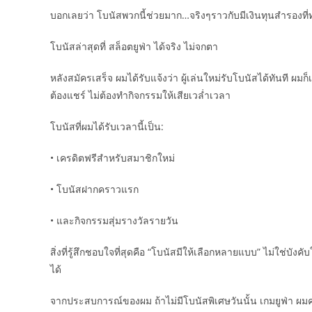
บอกเลยว่า โบนัสพวกนี้ช่วยมาก…จริงๆราวกับมีเงินทุนสำรองที่ท
โบนัสล่าสุดที่ สล็อตยูฟ่า ได้จริง ไม่จกตา
หลังสมัครเสร็จ ผมได้รับแจ้งว่า ผู้เล่นใหม่รับโบนัสได้ทันที ผ
ต้องแชร์ ไม่ต้องทำกิจกรรมให้เสียเวล่ำเวลา
โบนัสที่ผมได้รับเวลานี้เป็น:
• เครดิตฟรีสำหรับสมาชิกใหม่
• โบนัสฝากคราวแรก
• และกิจกรรมสุ่มรางวัลรายวัน
สิ่งที่รู้สึกชอบใจที่สุดคือ “โบนัสมีให้เลือกหลายแบบ” ไม่ใช่บ
ได้
จากประสบการณ์ของผม ถ้าไม่มีโบนัสพิเศษวันนั้น เกมยูฟ่า ผมคงจะ