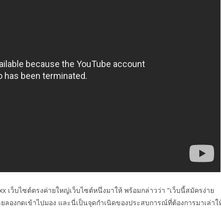
xx เว็บไซต์ตรงค่ายใหญ่เว็บไซต์หนึ่งมาให้ พร้อมกล่าวว่า “เว็บนี้สมัครง่าย
เลยลองกดเข้าไปมอง และนี่เป็นจุดกำเนิดของประสบการณ์ที่ต้องการมาเล่าให