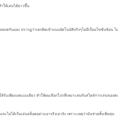
ำให้เล่นได้ยาวขึ้น
มก็เลยกดรับมอง ปรากฏว่าเครดิตเข้าแบบอัตโนมัติจริงๆไม่มีเงื่อนไขซับซ้อน ไม
ังคับให้รับเพียงแค่แบบเดียว ทำให้ผมเลือกโปรที่เหมาะสมกับสไตล์การเล่นของต
ไม่ได้เริ่มเล่นสล็อตอย่างเอาจริงเอาจัง เพราะเหตุว่ามันช่วยทั้งเพิ่มทุน