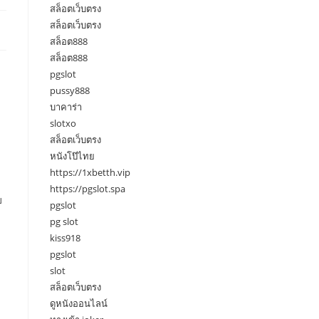
สล็อตเว็บตรง
สล็อตเว็บตรง
สล็อต888
สล็อต888
pgslot
pussy888
บาคาร่า
slotxo
สล็อตเว็บตรง
หนังโป๊ไทย
https://1xbetth.vip
https://pgslot.spa
บ
pgslot
pg slot
kiss918
pgslot
slot
สล็อตเว็บตรง
ดูหนังออนไลน์