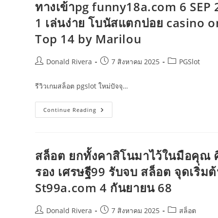
ใน
ผ่าน
ทางเข้าpg funny18a.com 6 SEP 2
ใจ
เอเย่นต์
สาย
สล็อตpg
1 เล่นง่าย โบนัสแตกบ่อย casino on
ไพ่
เปิด
สล็อต
ยู
Top 14 by Marilou
แตก
ส
ง่าย
ตอน
บา
นี้
คา
ยัง
Post
Post
Post
Donald Rivera
7 สิงหาคม 2025
PGSlot
ร่า
ทัน!
ไลฟ์
Top
author:
published:
category:
สด
96
แทง
By
รีวิวเกมสล็อต pgslot ใหม่ปัจจุ…
บอล
Todd
ราคา
Pgslotk.com
ดี
ทาง
Continue Reading
ไพ่
เข้าpg
ดี
Funny18a.com
กำไร
6
มา
SEP
ไม้
25
ต่อ
Pgslot
ไม้
สล็อต ยกทั้งคาสิโนมาไว้ในมือคุณ
Website
บา
แจก
คา
รอง เศรษฐี99 รับจบ สล็อต จุดเริ่
หนัก
ร่า
เว็บ
แตก
St99a.com 4 กันยายน 68
ตรง
ง่าย
อันดับ
จ่าย
1
เต็ม
เล่น
ทุก
Post
Post
Post
Donald Rivera
7 สิงหาคม 2025
สล็อต
ง่าย
ตา