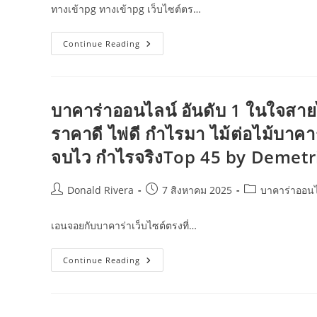
ทางเข้าpg ทางเข้าpg เว็บไซต์ตร…
Pgslot
Continue Reading
1
SEP
2568
ทาง
เข้าpg
อันดับ
บาคาร่าออนไลน์ อันดับ 1 ในใจสา
1
ตัว
ราคาดี ไพ่ดี กำไรมา ไม้ต่อไม้บาค
จริง
เรื่อง
จบไว กำไรจริงTop 45 by Demetr
สล็อต
แตก
หนัก
สมาชิก
Post
Post
Post
Donald Rivera
7 สิงหาคม 2025
บาคาร่าออน
ใหม่
รับ
author:
published:
category:
1,000
เกม
เอนจอยกับบาคาร่าเว็บไซต์ตรงที่…
ใหม่
อัปเดต
ทุก
บา
Continue Reading
เดือน
คา
สล็อต
ร่า
Pg
ออนไลน์
เว็บ
อันดับ
ตรง
1
ไม่