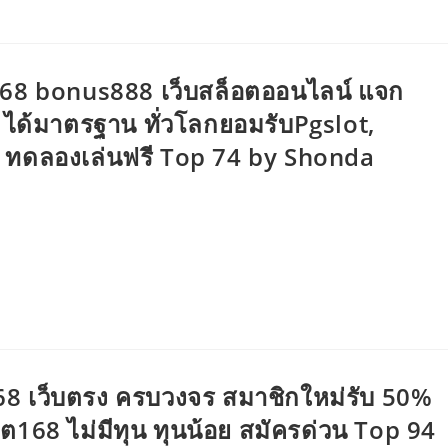
68 bonus888 เว็บสล็อตออนไลน์ แจก
 ได้มาตรฐาน ทั่วโลกยอมรับPgslot,
 ทดลองเล่นฟรี Top 74 by Shonda
8 เว็บตรง ครบวงจร สมาชิกใหม่รับ 50%
็อต168 ไม่มีทุน ทุนน้อย สมัครด่วน Top 94