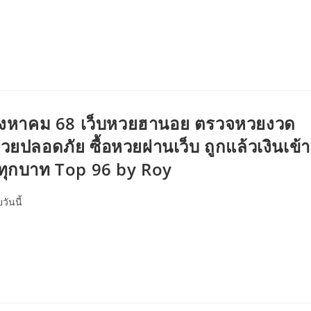
งหาคม 68 เว็บหวยฮานอย ตรวจหวยงวด
วยปลอดภัย ซื้อหวยผ่านเว็บ ถูกแล้วเงินเข้า
มทุกบาท Top 96 by Roy
ันนี้