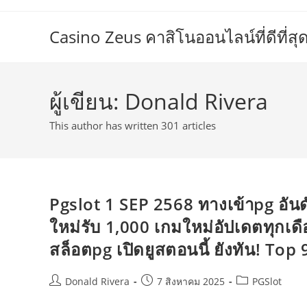
Skip
to
Casino Zeus คาสิโนออนไลน์ที่ดีที่สุ
content
ผู้เขียน:
Donald Rivera
This author has written 301 articles
Pgslot 1 SEP 2568 ทางเข้าpg อันด
ใหม่รับ 1,000 เกมใหม่อัปเดตทุกเดื
สล็อตpg เปิดยูสตอนนี้ ยังทัน! To
Post
Post
Post
Donald Rivera
7 สิงหาคม 2025
PGSlot
author:
published:
category: