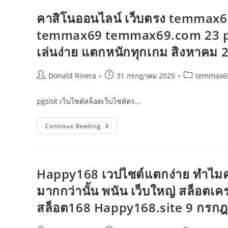
68
เริ่ม
เว็บ
ต้น
คาสิโนออนไลน์ เว็บตรง temmax69
หวย
ของ
ฮานอย
เศรษฐี
temmax69 temmax69.com 23 pgsl
ตรวจ
สมัคร
หวย
เลย
เล่นง่าย แตกหนักทุกเกม สิงหาคม 
งวด
Top
ล่าสุด
20
รวดเร็ว
By
แม่นยำ
Sang
Post
Post
Post
Donald Rivera
31 กรกฎาคม 2025
temmax6
หวย
St99a.com
หุ้น
4
author:
published:
category:
แทง
กันยายน
หวย
68
pgslot เว็บไซต์สล็อตเว็บไซต์ตร…
ปลอดภัย
ซื้อ
หวย
คา
Continue Reading
ผ่าน
สิ
เว็บ
โน
ถูก
ออนไลน์
แล้ว
เว็บ
เงิน
ตรง
เข้า
Temmax69
ทันที
Happy168 เวปไซต์แตกง่าย ทำไมคน
ใหม่
หวย
ล่าสุด
ฮานอย
มากกว่านั้น พนัน เว็บใหญ่ สล็อตเ
Top
สมัคร
32
ง่าย
สล็อต168 Happy168.site 9 กรก
By
จ่าย
Forrest
เต็ม
Temmax69
ทุก
Temmax69.com
บาท