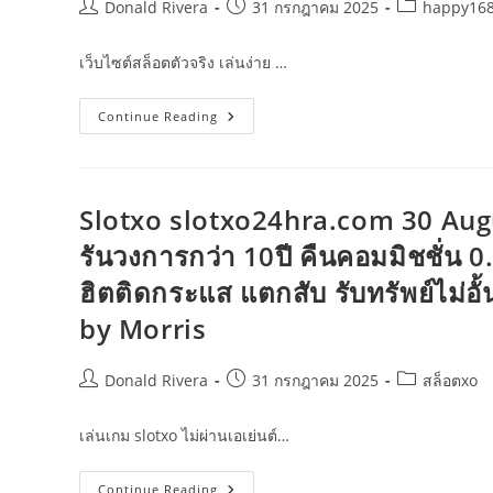
Post
Post
Post
Donald Rivera
31 กรกฎาคม 2025
happy16
23
Top
Pgslot
96
author:
published:
category:
เวป
By
ไซต์
Roy
เว็บไซต์สล็อตตัวจริง เล่นง่าย …
แตก
ง่าย
สล็อต
Happy168
Continue Reading
PG
เวป
เว็บ
ไซต์
ตรง
แตก
เล่น
ง่าย
ง่าย
ทำไม
แตก
คน
หนัก
Slotxo slotxo24hra.com 30 Aug
ถึง
ทุก
ติดใจ
เกม
รันวงการกว่า 10ปี คืนคอมมิชชั่น 
สล็อต
สิงหาคม
PG
25
ฮิตติดกระแส แตกสับ รับทรัพย์ไม่อั้
แค่
เกม
หรือ
by Morris
มี
อะไร
มากกว่า
นั้น
Post
Post
Post
Donald Rivera
31 กรกฎาคม 2025
สล็อตxo
พนัน
author:
published:
category:
เว็บ
ใหญ่
เล่นเกม slotxo ไม่ผ่านเอเย่นต์…
สล็อต
เครดิต
ฟรี
ใหม่
Slotxo
Continue Reading