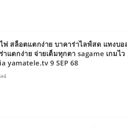
ยไพ่ สล็อตแตกง่าย บาคาร่าไลฟ์สด แทงบอ
าร่าแตกง่าย จ่ายเต็มทุกตา sagame เกมไว
ia yamatele.tv 9 SEP 68
ไลน์