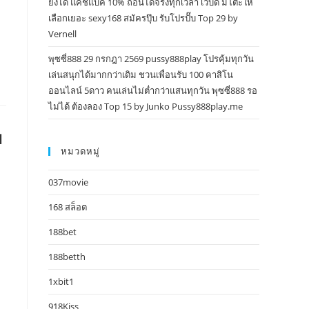
ยิ่งได้ แคชแบค 10% ถอนได้จริงทุกเวลา เว็บดี มีโต๊ะให้
เลือกเยอะ sexy168 สมัครปุ๊บ รับโปรปั๊บ Top 29 by
Vernell
พุซซี่888 29 กรกฎา 2569 pussy888play โปรคุ้มทุกวัน
เล่นสนุกได้มากกว่าเดิม ชวนเพื่อนรับ 100 คาสิโน
ออนไลน์ 5ดาว คนเล่นไม่ต่ำกว่าแสนทุกวัน พุซซี่888 รอ
ไม่ได้ ต้องลอง Top 15 by Junko Pussy888play.me
พ
หมวดหมู่
8
037movie
168 สล็อต
188bet
188betth
1xbit1
918Kiss