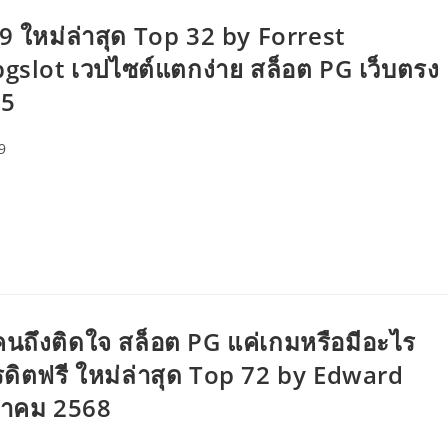
 ใหม่ล่าสุด Top 32 by Forrest
ot เวปไซต์แตกง่าย สล็อต PG เว็บตรง
25
9
ถึงติดใจ สล็อต PG แค่เกมหรือมีอะไร
ครดิตฟรี ใหม่ล่าสุด Top 72 by Edward
ฎาคม 2568