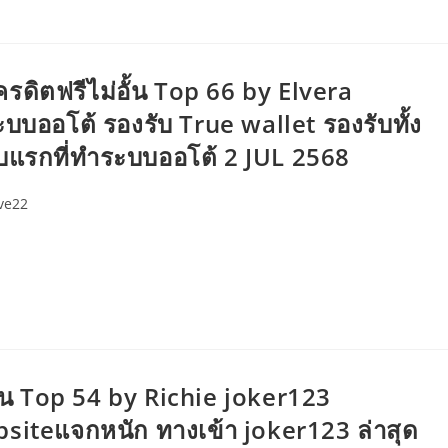
รดิตฟรีไม่อั้น Top 66 by Elvera
บบออโต้ รองรับ True wallet รองรับทั้ง
บแรกที่ทำระบบออโต้ 2 JUL 2568
ive22
่น Top 54 by Richie joker123
siteแจกหนัก ทางเข้า joker123 ล่าสุด