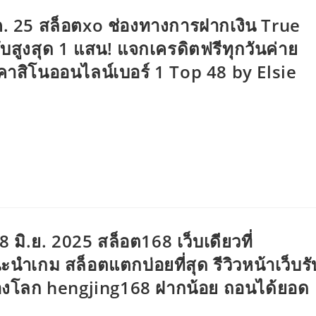
ค. 25 สล็อตxo ช่องทางการฝากเงิน True
บสูงสุด 1 แสน! แจกเครดิตฟรีทุกวันค่าย
บคาสิโนออนไลน์เบอร์ 1 Top 48 by Elsie
มิ.ย. 2025 สล็อต168 เว็บเดียวที่
นำเกม สล็อตแตกบ่อยที่สุด รีวิวหน้าเว็บรั
องโลก hengjing168 ฝากน้อย ถอนได้ยอด