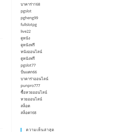
บาคาร่า168
pgslot
pgheng99
fullslotpg
live22
ดูหนัง
ดูหนังฟรี
หนังออนไลน์
ดูหนังฟรี
pgslot77
ปั่นแตก66
บาคาร่าออนไลน์
punpro777
ซื้อหวยออนไลน์
หวยออนไลน์
สล็อต
สล็อต168
ความเห็นล่าสุด