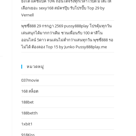
ยิ่งได้ แคชแบค 10% ถอนได้จริงทุกเวลา เว็บดี มีโต๊ะให้
เลือกเยอะ sexy168 สมัครปุ๊บ รับโปรปั๊บ Top 29 by
Vernell
พุซซี่888 29 กรกฎา 2569 pussy888play โปรคุ้มทุกวัน
เล่นสนุกได้มากกว่าเดิม ชวนเพื่อนรับ 100 คาสิโน
ออนไลน์ 5ดาว คนเล่นไม่ต่ำกว่าแสนทุกวัน พุซซี่888 รอ
ไม่ได้ ต้องลอง Top 15 by Junko Pussy888play.me
หมวดหมู่
037movie
168 สล็อต
188bet
188betth
1xbit1
918Kiss