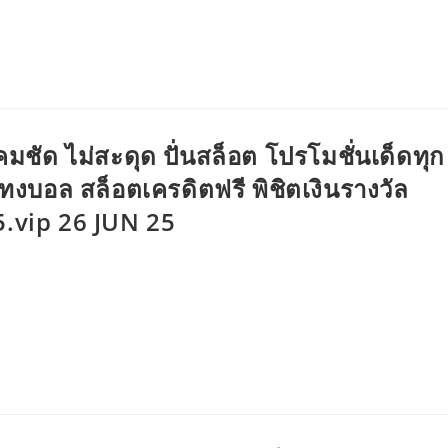
คมชัด ไม่สะดุด ปั่นสล็อต โปรโมชั่นเด็ดทุก
งบอล สล็อตเครดิตฟรี พิชิตเงินรางวัล
5.vip 26 JUN 25