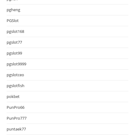
pgheng
PGSlot
pgslot168
pgslot77
pgslot99
pgslot9999
pgslotceo
pgslotfish
pokbet
PunPro66
PunPro777
puntaek77