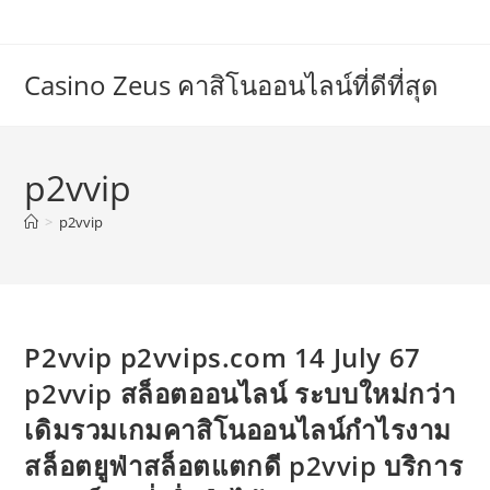
Skip
to
content
Casino Zeus คาสิโนออนไลน์ที่ดีที่สุด
p2vvip
>
p2vvip
P2vvip p2vvips.com 14 July 67
p2vvip สล็อตออนไลน์ ระบบใหม่กว่า
เดิมรวมเกมคาสิโนออนไลน์กำไรงาม
สล็อตยูฟ่าสล็อตแตกดี p2vvip บริการ