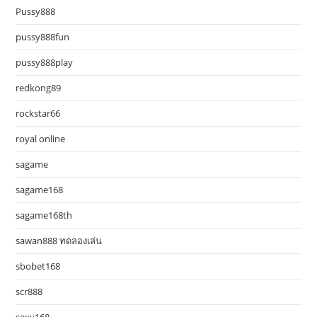
Pussy888
pussy888fun
pussy888play
redkong89
rockstar66
royal online
sagame
sagame168
sagame168th
sawan888 ทดลองเล่น
sbobet168
scr888