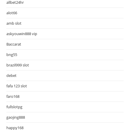
allbet24hr
alot66
amb slot
askyouwin888 vip
Baccarat
bng55
brazil999 slot
debet
fafa 123 slot
faro168
fullslotpg
gaojing888
happy168