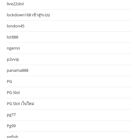
live22slot
lockdown168 เข้าสู่ระบบ
london45
lot888
ngernn
p2vvip
panama888
PG
PG Slot
PG Slot เว็บใหม่
pg77
Pg99
pgfish