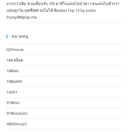
มากกว่าเดิม ชวนเพื่อนรับ 100 คาสิโนออนไลน์ 5ดาว คนเล่นไม่ต่ำกว่า
แสนทุกวัน พุซซี่888 รอไม่ได้ ต้องลอง Top 15 by Junko
Pussy888play.me
หมวดหมู่
037movie
168 สล็อต
188bet
188betth
1xbit1
918Kiss
918kissauto
ABAGroup2