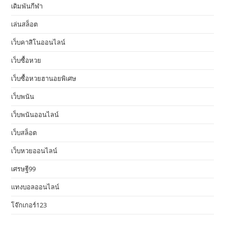
เดิมพันกีฬา
เล่นสล็อต
เว็บคาสิโนออนไลน์
เว็บซื้อหวย
เว็บซื้อหวยฮานอยพิเศษ
เว็บพนัน
เว็บพนันออนไลน์
เว็บสล็อต
เว็บหวยออนไลน์
เศรษฐี99
แทงบอลออนไลน์
โจ๊กเกอร์123